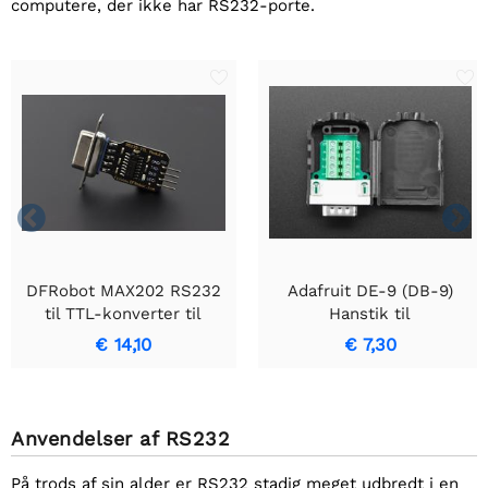
computere, der ikke har RS232-porte.


DFRobot MAX202 RS232
Adafruit DE-9 (DB-9)
til TTL-konverter til
Hanstik til
Arduino
klemrækkeudbrud
€ 14,10
€ 7,30
Anvendelser af RS232
På trods af sin alder er RS232 stadig meget udbredt i en