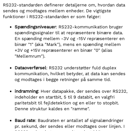
RS232-standarden definerer detaljerne om, hvordan data
sendes og modtages mellem enheder. De vigtigste
funktioner i RS232-standarden er som følger:
Spændingsniveauer
: RS232-kommunikation bruger
spændingssignaler til at repræsentere binære data.
En spænding mellem -3V og -15V repræsenterer en
binær "1" (aka "Mark"), mens en spænding mellem
+3V og +15V repræsenterer en binær "0" (alias
"Mellemrum").
Dataoverførsel
: RS232 understøtter fuld duplex
kommunikation, hvilket betyder, at data kan sendes
og modtages i begge retninger på samme tid.
indramning
: Hver datapakke, der sendes over RS232,
indeholder en startbit, 5 til 9 databit, en valgfri
paritetsbit til fejldetektion og en eller to stopbit.
Denne struktur kaldes en "ramme".
Baud rate
: Baudraten er antallet af signalændringer
pr. sekund, der sendes eller modtages over linjen. I