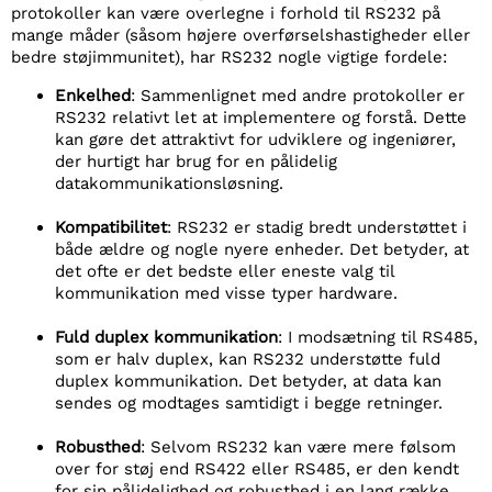
protokoller kan være overlegne i forhold til RS232 på
mange måder (såsom højere overførselshastigheder eller
bedre støjimmunitet), har RS232 nogle vigtige fordele:
Enkelhed
: Sammenlignet med andre protokoller er
RS232 relativt let at implementere og forstå. Dette
kan gøre det attraktivt for udviklere og ingeniører,
der hurtigt har brug for en pålidelig
datakommunikationsløsning.
Kompatibilitet
: RS232 er stadig bredt understøttet i
både ældre og nogle nyere enheder. Det betyder, at
det ofte er det bedste eller eneste valg til
kommunikation med visse typer hardware.
Fuld duplex kommunikation
: I modsætning til RS485,
som er halv duplex, kan RS232 understøtte fuld
duplex kommunikation. Det betyder, at data kan
sendes og modtages samtidigt i begge retninger.
Robusthed
: Selvom RS232 kan være mere følsom
over for støj end RS422 eller RS485, er den kendt
for sin pålidelighed og robusthed i en lang række