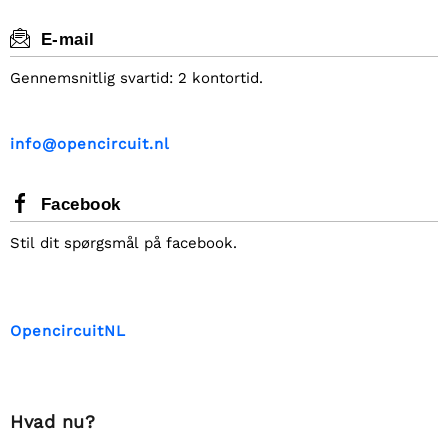
E-mail
Gennemsnitlig svartid: 2 kontortid.
i
n
f
o
@
o
p
e
n
c
i
r
c
u
i
t
.
n
l
Facebook
Stil dit spørgsmål på facebook.
OpencircuitNL
Hvad nu?