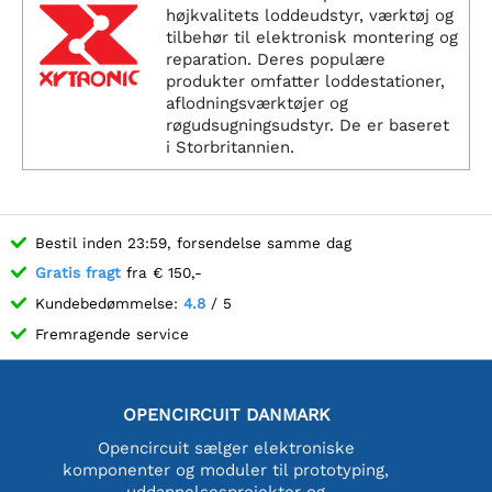
højkvalitets loddeudstyr, værktøj og
tilbehør til elektronisk montering og
reparation. Deres populære
produkter omfatter loddestationer,
aflodningsværktøjer og
røgudsugningsudstyr. De er baseret
i Storbritannien.
Bestil inden 23:59, forsendelse samme dag
Gratis fragt
fra € 150,-
Kundebedømmelse:
4.8
/ 5
Fremragende service
OPENCIRCUIT DANMARK
Opencircuit sælger elektroniske
komponenter og moduler til prototyping,
uddannelsesprojekter og