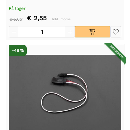
På lager
€ 2,55
€ 5,05
Inkl. moms
REDUCERET
-48 %