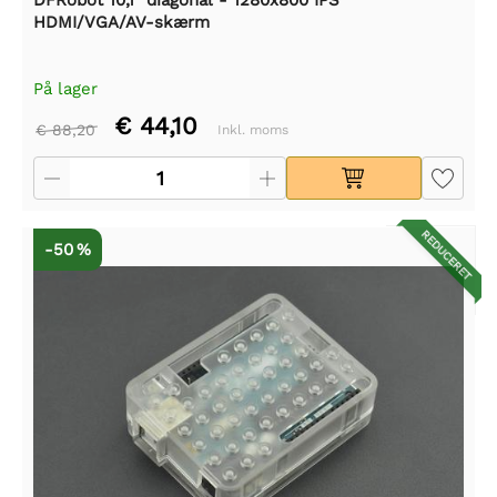
HDMI/VGA/AV-skærm
På lager
€ 44,10
€ 88,20
Inkl. moms
REDUCERET
-50 %