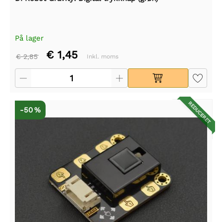
På lager
€ 1,45
€ 2,85
Inkl. moms
REDUCERET
-50 %