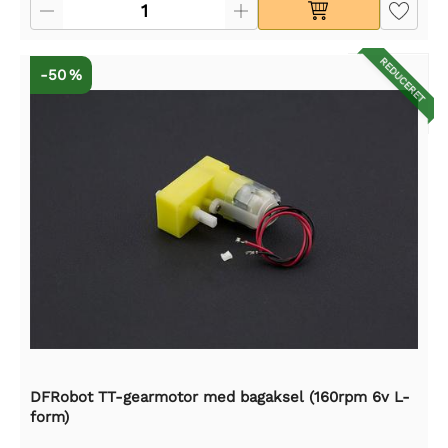
REDUCERET
-50 %
DFRobot TT-gearmotor med bagaksel (160rpm 6v L-
form)