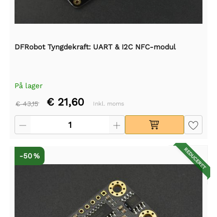
DFRobot Tyngdekraft: UART & I2C NFC-modul
På lager
€ 21,60
€ 43,15
Inkl. moms
REDUCERET
-50 %