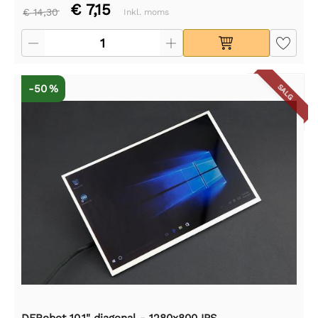
€ 7,15
€ 14,30
Inkl. moms
-50 %
SALG
DFRobot 10,1" diagonal - 1280x800 IPS