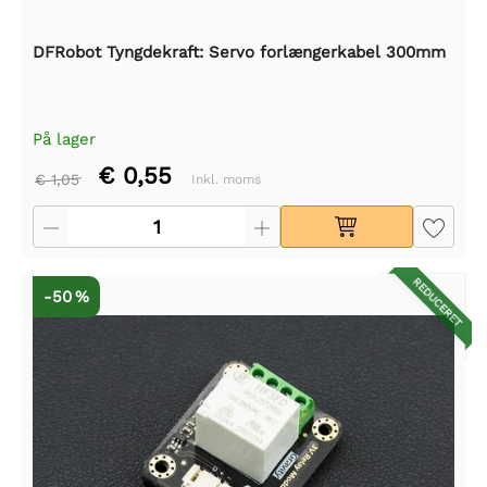
DFRobot Tyngdekraft: Servo forlængerkabel 300mm
På lager
€ 0,55
€ 1,05
Inkl. moms
REDUCERET
-50 %