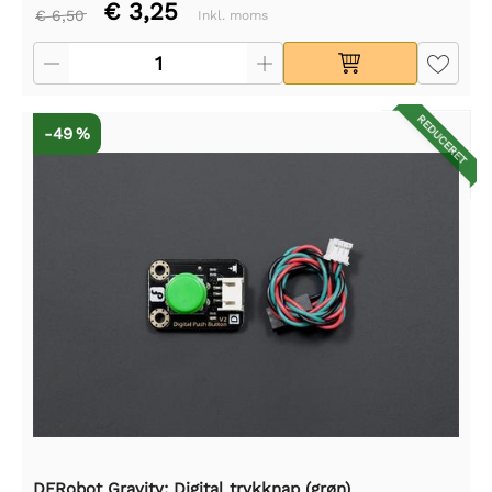
€ 3,25
€ 6,50
Inkl. moms
REDUCERET
-49 %
DFRobot Gravity: Digital trykknap (grøn)