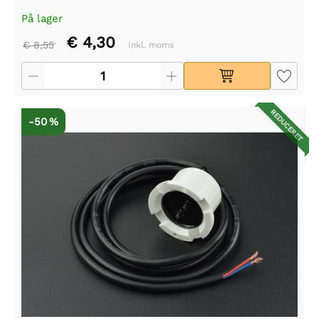
På lager
€ 4,30
€ 8,55
Inkl. moms
REDUCERET
-50 %