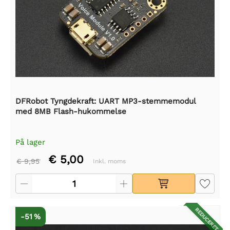
DFRobot Tyngdekraft: UART MP3-stemmemodul
med 8MB Flash-hukommelse
På lager
€ 5,00
€ 9,95
Inkl. moms
REDUCERET
-51 %