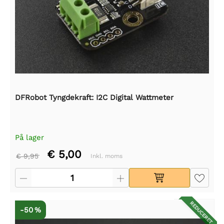
DFRobot Tyngdekraft: I2C Digital Wattmeter
På lager
€ 5,00
€ 9,95
Inkl. moms
REDUCERET
-50 %