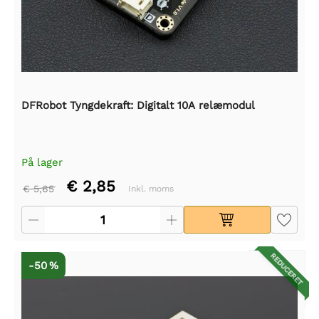
DFRobot Tyngdekraft: Digitalt 10A relæmodul
På lager
€ 2,85
€ 5,65
Inkl. moms
REDUCERET
-50 %