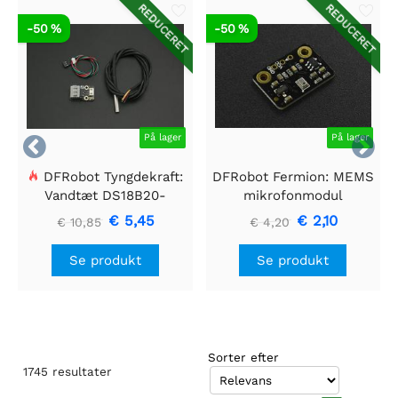
REDUCERET
REDUCERET
-50 %
-50 %
På lager
På lager


DFRobot Tyngdekraft:
DFRobot Fermion: MEMS
Vandtæt DS18B20-
mikrofonmodul
sensorsæt
€ 5,45
€ 2,10
€ 10,85
€ 4,20
Se produkt
Se produkt
Sorter efter
1745
resultater