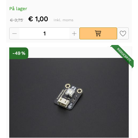
På lager
€ 1,00
€ 3,75
Inkl. moms
REDUCERET
-49 %