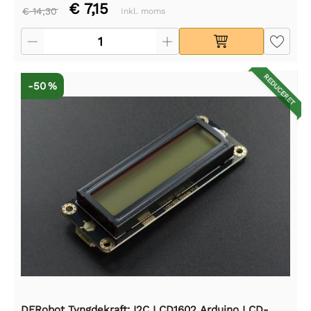
€ 7,15
€ 14,30
Inkl. moms
REDUCERET
-50 %
DFRobot Tyngdekraft: I2C LCD1602 Arduino LCD-