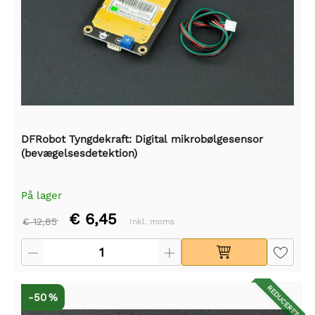
DFRobot Tyngdekraft: Digital mikrobølgesensor
(bevægelsesdetektion)
På lager
€ 6,45
€ 12,85
Inkl. moms
REDUCERET
-50 %