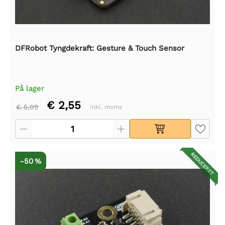
DFRobot Tyngdekraft: Gesture & Touch Sensor
På lager
€ 2,55
€ 5,05
Inkl. moms
REDUCERET
-50 %