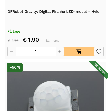
DFRobot Gravity: Digital Piranha LED-modul - Hvid
På lager
€ 1,90
€ 3,75
Inkl. moms
REDUCERET
-50 %