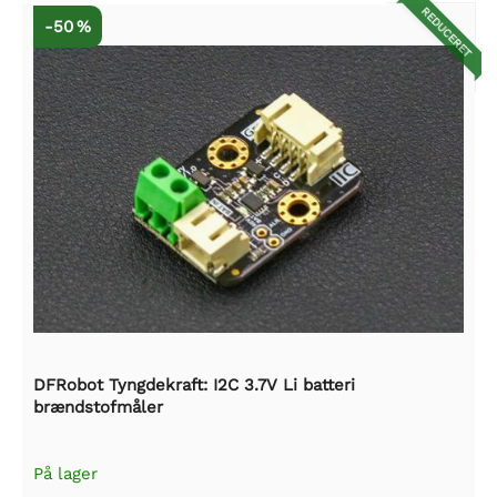
REDUCERET
-50 %
DFRobot Tyngdekraft: I2C 3.7V Li batteri
brændstofmåler
På lager