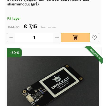
skærmmodul (grå)
På lager
€ 7,15
€ 14,30
Inkl. moms
REDUCERET
-50 %