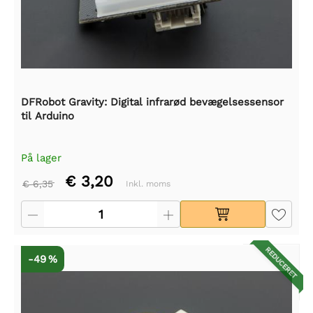
DFRobot Gravity: Digital infrarød bevægelsessensor
til Arduino
På lager
€ 3,20
€ 6,35
Inkl. moms
REDUCERET
-49 %