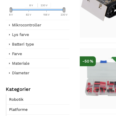
8 V
230 V
8 V
82 V
156 V
230 V
Mikrocontroller
Lys farve
Batteri type
Farve
-50 %
Materiale
Diameter
Kategorier
Robotik
Platforme