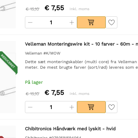
€ 7,55
€ 15,10
Inkl. moms
Velleman Monteringswire kit - 10 farver - 60m - 
Velleman #K/MOW
REDUCERET
Dette sæt monteringskabler (multi core) fra Velleman
meter. De mest brugte farver (sort/rød) leveres som 
På lager
€ 7,55
€ 15,10
Inkl. moms
Chibitronics Håndværk med lyskit - hvid
Chibitronics #0793591594064