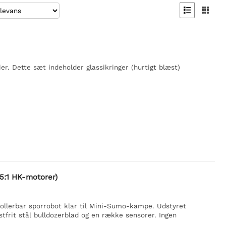


er. Dette sæt indeholder glassikringer (hurtigt blæst)
75:1 HK-motorer)
ollerbar sporrobot klar til Mini-Sumo-kampe. Udstyret
tfrit stål bulldozerblad og en række sensorer. Ingen