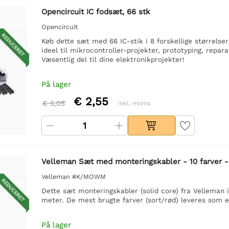
Opencircuit IC fodsæt, 66 stk
Opencircuit
REDUCERET
Køb dette sæt med 66 IC-stik i 8 forskellige størrelser 
ideel til mikrocontroller-projekter, prototyping, repar
Væsentlig del til dine elektronikprojekter!
På lager
€ 2,55
€ 5,05
Inkl. moms
Velleman Sæt med monteringskabler - 10 farver -
Velleman #K/MOWM
REDUCERET
Dette sæt monteringskabler (solid core) fra Velleman 
meter. De mest brugte farver (sort/rød) leveres som 
På lager