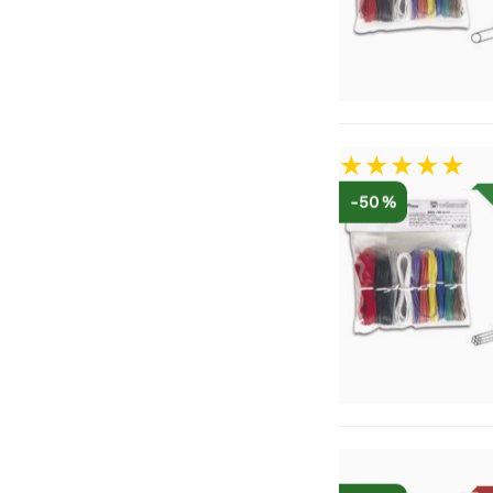
-50 %