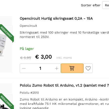
Sorter efter
Opencircuit Hurtig sikringssæt 0,2A - 15A
Opencircuit
REDUCERET
Sikringssæt med 100 sikringer med 10 forskellige værdi
normeret til 250V.
På lager
€ 3,00
€ 5,95
Inkl. moms
Pololu Zumo Robot til Arduino, v1.2 (samlet med 
Pololu #2510
REDUCERET
Zumo Robot til Arduino er en kompakt, Arduino -kontr
med kraftfulde 75:1 HK mikrometal gearmotorer, et rus
lodning nødvendig.