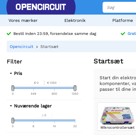
Vores mærker
Elektronik
Platforme
Bestil inden 23:59, forsendelse samme dag
Grat
Opencircuit
Startsæt
Startsæt
Filter
Pris
Start din elektr
komponenter, vær
€ 0
€ 1350
passer til dine 
0
449
900
1350
Nuværende lager
≥ 0
0
6
14
20
Mikrocontrollersæt