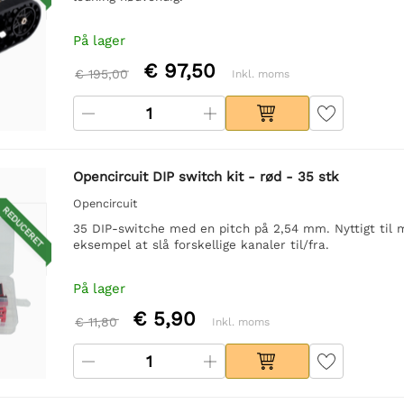
På lager
€ 97,50
€ 195,00
Inkl. moms
Opencircuit DIP switch kit - rød - 35 stk
Opencircuit
REDUCERET
35 DIP-switche med en pitch på 2,54 mm. Nyttigt til mek
eksempel at slå forskellige kanaler til/fra.
På lager
€ 5,90
€ 11,80
Inkl. moms