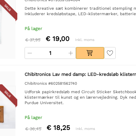
SALG
Dette kreative sæt kombinerer traditionel stempling 
Inkluderer kredsløbstape, LED-klistermærker, batterie
På lager
€ 19,00
€ 37,95
Inkl. moms
Chibitronics Lav med damp: LED-kredsløb kliste
Chibitronics #602581562740
Udforsk papirkredsløb med Circuit Sticker Sketchbook.
SALG
klistermærker til kunst og en lærervejledning. Dyk ne
Purdue Universitet.
På lager
€ 18,25
€ 36,45
Inkl. moms