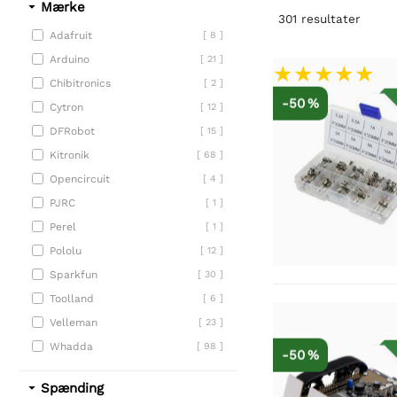
Mærke
301
resultater
Adafruit
[ 8 ]
Arduino
[ 21 ]
Chibitronics
[ 2 ]
-50 %
Cytron
[ 12 ]
DFRobot
[ 15 ]
Kitronik
[ 68 ]
Opencircuit
[ 4 ]
PJRC
[ 1 ]
Perel
[ 1 ]
Pololu
[ 12 ]
Sparkfun
[ 30 ]
Toolland
[ 6 ]
Velleman
[ 23 ]
Whadda
[ 98 ]
-50 %
Spænding