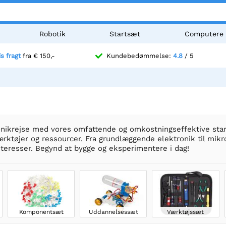
Robotik
Startsæt
Computere
is fragt
fra € 150,-
Kundebedømmelse:
4.8
/ 5
onikrejse med vores omfattende og omkostningseffektive start
ktøjer og ressourcer. Fra grundlæggende elektronik til mikro
interesser. Begynd at bygge og eksperimentere i dag!
Komponentsæt
Uddannelsessæt
Værktøjssæt