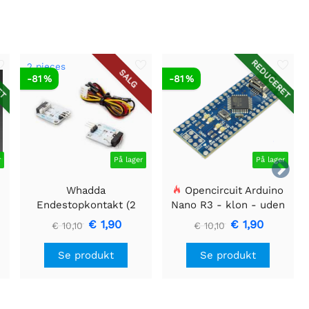
ET
REDUCERET
2 pieces
SALG
-81 %
-81 %
r
På lager
På lager

Whadda
Opencircuit Arduino
Endestopkontakt (2
Nano R3 - klon - uden
t
stk.)
headere
€ 1,90
€ 1,90
€ 10,10
€ 10,10
Se produkt
Se produkt