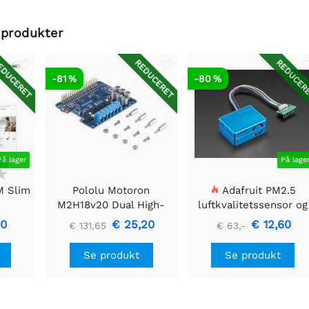
 produkter
DUCERET
REDUCERET
REDUCER
-81 %
-80 %
På lager
På lage
M Slim
Pololu Motoron
Adafruit PM2.5
M2H18v20 Dual High-
luftkvalitetssensor og
era
Power motorcontroller
breadboard-adaptersæ
60
€ 25,20
€ 12,60
€ 131,65
€ 63,-
til Raspberry Pi
(konnektorer loddet)
Se produkt
Se produkt