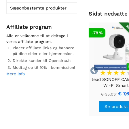
Sæsonbestemte produkter
Sidst nedsatte
Affiliate program
RE
-78 %
Alle er velkomne til at deltage i
vores affiliate program.
Placer affiliate links og bannere
på dine sider eller hjemmeside.
Direkte kunder til Opencircuit
Modtag op til 10% i kommission!

Mere info
Itead SONOFF CA
Wi-Fi Smart
Sikkerhedskam
€ 7,
€ 35,05
Se produkt