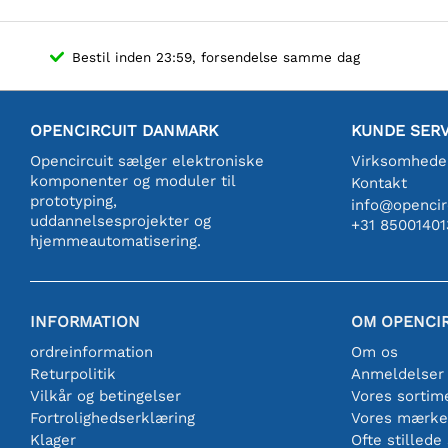
Bestil inden 23:59, forsendelse samme dag
OPENCIRCUIT DANMARK
KUNDE SERV
Opencircuit sælger elektroniske
Virksomhede
komponenter og moduler til
Kontakt
prototyping,
info@opencirc
uddannelsesprojekter og
+31 85001401
hjemmeautomatisering.
INFORMATION
OM OPENCI
ordreinformation
Om os
Returpolitik
Anmeldelser
Vilkår og betingelser
Vores sortim
Fortrolighedserklæring
Vores mærke
Klager
Ofte stillede