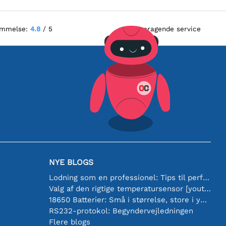
ømmelse:
4.8
/ 5
Fremragende service
NYE BLOGS
Lodning som en professionel: Tips til perfekte elektroniske forbindelser
Valg af den rigtige temperatursensor [youtube]
18650 Batterier: Små i størrelse, store i ydeevne
RS232-protokol: Begyndervejledningen
Flere blogs