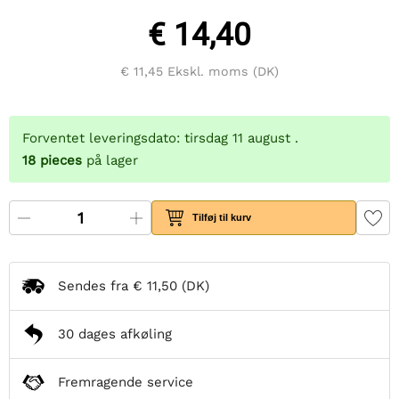
€ 14,40
€ 11,45
Ekskl. moms (DK)
Forventet leveringsdato: tirsdag 11 august .
18
pieces
på lager
Tilføj til kurv
Sendes fra
€ 11,50
(DK)
30 dages afkøling
Fremragende service