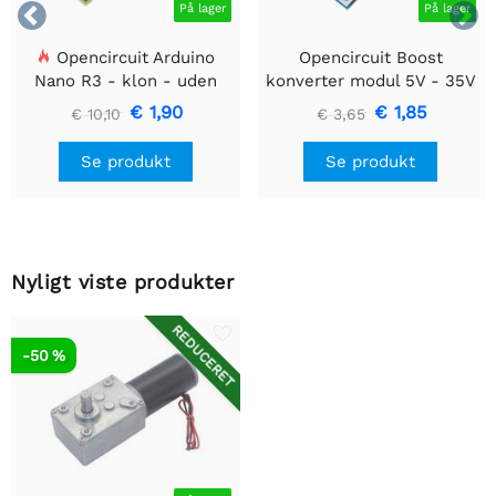


På lager
På lager
Opencircuit Arduino
Opencircuit Boost
Nano R3 - klon - uden
konverter modul 5V - 35V
headere
XL6009
€ 1,90
€ 1,85
€ 10,10
€ 3,65
Se produkt
Se produkt
Nyligt viste produkter
REDUCERET
-50 %