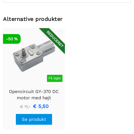
Alternative produkter
REDUCERET
-50 %
På lager
Opencircuit GY-370 DC
motor med højt
drejningsmoment - DC24V
€ 5,50
€ 11,-
30RPM - med firkantet
gearkasse
Se produkt