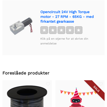
Opencircuit 24V High Torque
motor - 27 RPM - 65KG - med
firkantet gearkasse
★
★
★
★
★
Klik på en stjerne for at skrive din
anmeldelse
Foreslåede produkter
SALG