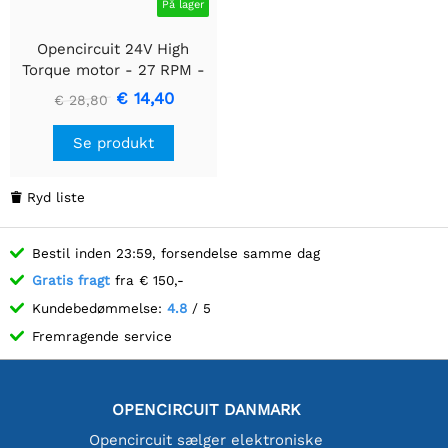
På lager
Opencircuit 24V High
Torque motor - 27 RPM -
65KG - med firkantet
€ 14,40
€ 28,80
gearkasse
Se produkt
Ryd liste

Bestil inden 23:59, forsendelse samme dag
Gratis fragt
fra € 150,-
Kundebedømmelse:
4.8
/ 5
Fremragende service
OPENCIRCUIT DANMARK
Opencircuit sælger elektroniske