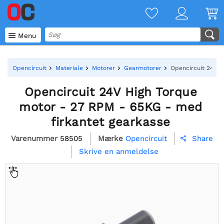

Menu
Opencircuit
Materiale
Motorer
Gearmotorer
Opencircuit 24V H
Opencircuit 24V High Torque
motor - 27 RPM - 65KG - med
firkantet gearkasse
Varenummer
58505
Mærke
Opencircuit
Share

Skrive en anmeldelse