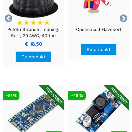


Pololu Strandet ledning:
Opencircuit Gavekort
Sort, 20 AWG, 40 fod
€ 18,50
Se produkt
Se produkt
REDUCERET
REDUCERET
-81 %
-49 %