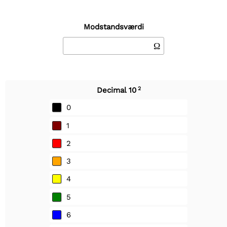
Modstandsværdi
Ω
2
Decimal 10
0
1
2
3
4
5
6