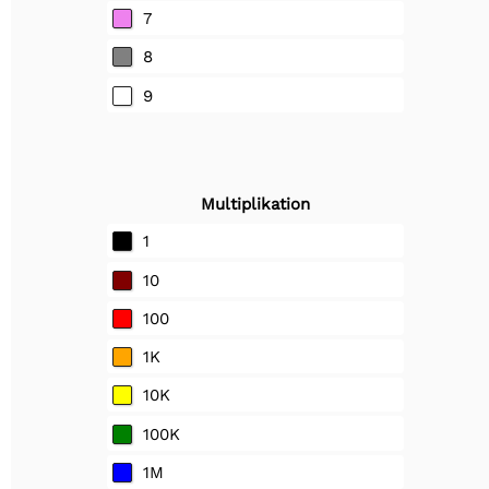
7
8
9
Multiplikation
1
10
100
1K
10K
100K
1M