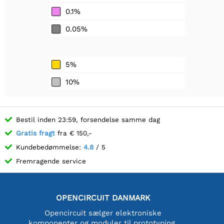
0.1%
0.05%
5%
10%
Bestil inden 23:59, forsendelse samme dag
Gratis fragt
fra € 150,-
Kundebedømmelse:
4.8
/ 5
Fremragende service
OPENCIRCUIT DANMARK
Opencircuit sælger elektroniske
komponenter og moduler til prototyping,