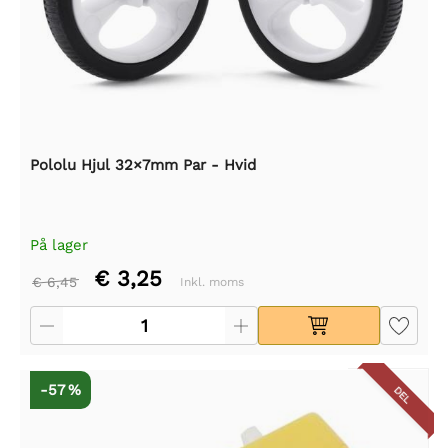
Pololu Hjul 32×7mm Par - Hvid
På lager
€ 3,25
€ 6,45
Inkl. moms
-57 %
DEL