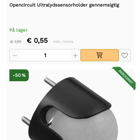
Opencircuit Ultralydssensorholder gennemsigtig
På lager
€ 0,55
€ 1,10
Inkl. moms
REDUCERET
-50 %