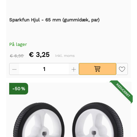
Sparkfun Hjul - 65 mm (gummidæk, par)
På lager
€ 3,25
€ 6,50
Inkl. moms
REDUCERET
-50 %