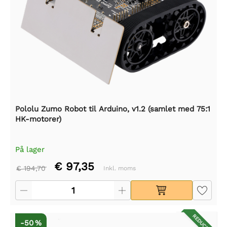
Pololu Zumo Robot til Arduino, v1.2 (samlet med 75:1
HK-motorer)
På lager
€ 97,35
€ 194,70
Inkl. moms
REDUCERET
-50 %