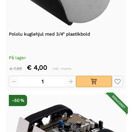
Pololu kuglehjul med 3/4" plastikbold
På lager
€ 4,00
€ 7,95
Inkl. moms
REDUCERET
-50 %