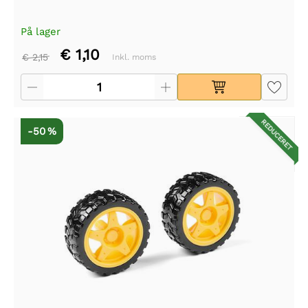
På lager
€ 1,10
€ 2,15
Inkl. moms
REDUCERET
-50 %