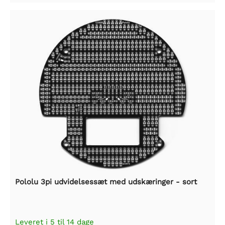
Pololu 3pi udvidelsessæt med udskæringer - sort
Leveret i 5 til 14 dage