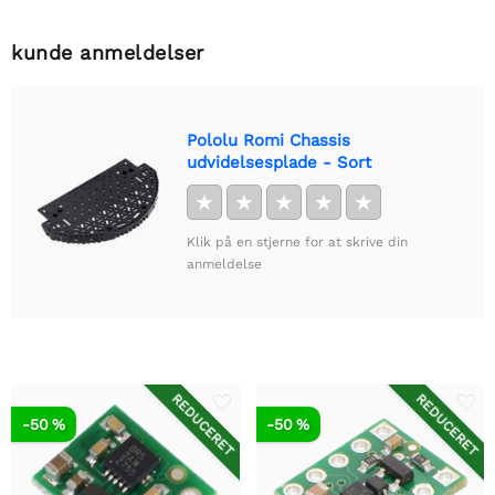
kunde anmeldelser
Pololu Romi Chassis
udvidelsesplade - Sort
★
★
★
★
★
Klik på en stjerne for at skrive din
anmeldelse
REDUCERET
REDUCERET
-50 %
-50 %