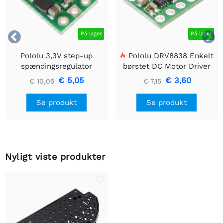


På lager
På lager
Pololu 3,3V step-up
Pololu DRV8838 Enkelt
spændingsregulator
børstet DC Motor Driver
U1V10F3
Holder
€ 5,05
€ 3,60
€ 10,05
€ 7,15
Se produkt
Se produkt
Nyligt viste produkter