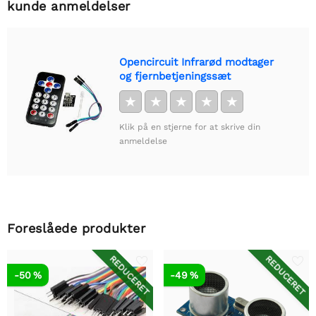
kunde anmeldelser
Opencircuit Infrarød modtager
og fjernbetjeningssæt
★
★
★
★
★
Klik på en stjerne for at skrive din
anmeldelse
Foreslåede produkter
REDUCERET
REDUCERET
-50 %
-49 %