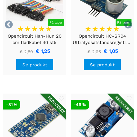


På lager
På lager
Opencircuit Han-Hun 20
Opencircuit HC-SR04
cm fladkabel 40 stk
Ultralydsafstandsregistreringsmodul
€ 1,25
€ 1,05
€ 2,50
€ 2,05
Se produkt
Se produkt
REDUCERET
REDUCERET
-81 %
-49 %