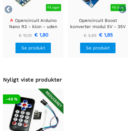


På lager
På lager
Opencircuit Arduino
Opencircuit Boost
Nano R3 - klon - uden
konverter modul 5V - 35V
headere
XL6009
€ 1,90
€ 1,85
€ 10,10
€ 3,65
Se produkt
Se produkt
Nyligt viste produkter
REDUCERET
-49 %