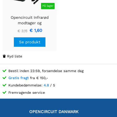
På lager
Opencircuit Infrarød
modtager og
fjernbetjeningssæt
€ 1,60
€ 3,15
Se produkt
Ryd liste

Bestil inden 23:59, forsendelse samme dag
Gratis fragt
fra € 150,-
Kundebedømmelse:
4.8
/ 5
Fremragende service
OPENCIRCUIT DANMARK