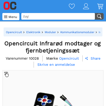

Menu
Opencircuit
Elektronik
Moduler
Kommunikationsmoduler
Infr
Opencircuit Infrarød modtager og
fjernbetjeningssæt
Varenummer
10028
Mærke
Opencircuit
Share

Skrive en anmeldelse