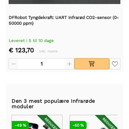
DFRobot Tyngdekraft: UART Infrarød CO2-sensor (0-
50000 ppm)
Leveret i 5 til 10 dage
€ 123,70
Inkl. moms
Den 3 mest populære Infrarøde
moduler
REDUCERET
REDUCERET
-49 %
-50 %