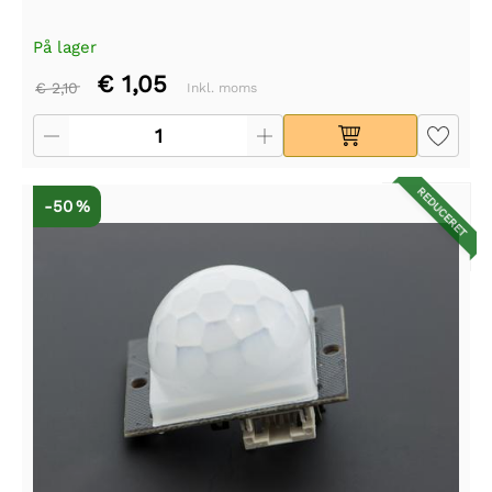
På lager
€ 1,05
€ 2,10
Inkl. moms
REDUCERET
-50 %