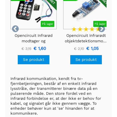
På lager
På lager


Opencircuit Infrarød
Opencircuit Infrarødt
modtager og
objektdetektionsmodul
fjernbetjeningssæt
€ 1,60
€ 1,05
€ 3,15
€ 2,10
Se produkt
Se produkt
Infrarød kommunikation, kendt fra tv-
fjernbetjeningen, består af en enkelt infrarød
lysstråle, der transmitterer binære data på en
pulserende måde. Den store fordel ved en
infrarød forbindelse er, at der ikke er behov for
kabel, og signalet går ikke gennem vægge. To
enheder behøver kun at 'se' hinanden for at
kommunikere.