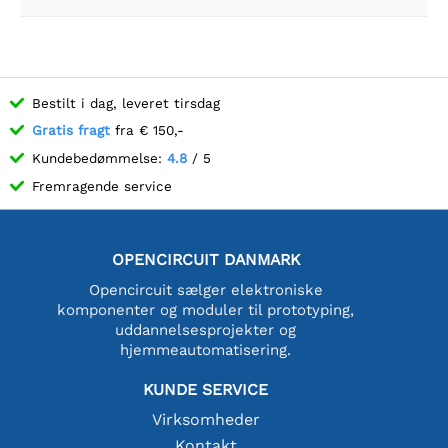
Bestilt i dag, leveret tirsdag
Gratis fragt
fra € 150,-
Kundebedømmelse:
4.8
/ 5
Fremragende service
OPENCIRCUIT DANMARK
Opencircuit sælger elektroniske
komponenter og moduler til prototyping,
uddannelsesprojekter og
hjemmeautomatisering.
KUNDE SERVICE
Virksomheder
Kontakt