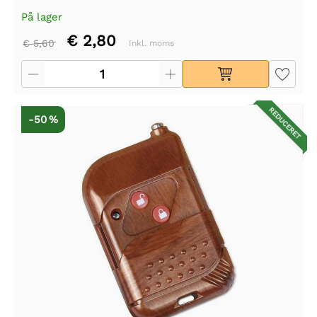
På lager
€ 2,80
€ 5,60
Inkl. moms
REDUCERET
-50 %