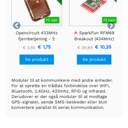
På lager
På lager


Opencircuit 433MHz
SparkFun RFM69
fjernbetjening - 2
Breakout (434MHz)
kanals
€ 1,75
€ 10,35
€ 3,50
€ 20,65
Se produkt
Se produkt
Moduler til at kommunikere med andre enheder.
For at oprette en trådløs forbindelse over WIFI,
Bluetooth, 2,4GHz, 433mhz, RFID og Infrarød.
Derudover er der også moduler til at modtage
GPS-signaler, sende SMS-beskeder eller blot
konvertere parallel til seriel kommunikation.