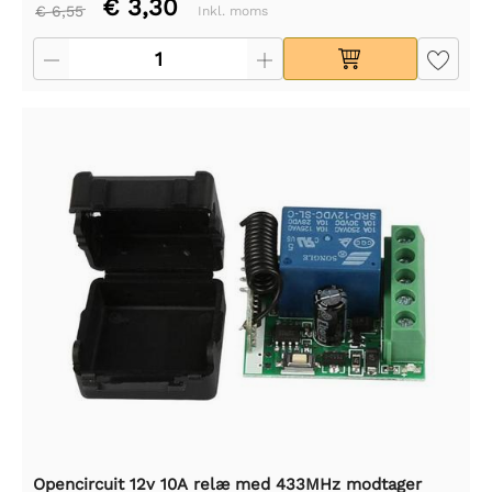
€ 3,30
€ 6,55
Inkl. moms
Opencircuit 12v 10A relæ med 433MHz modtager