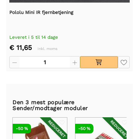
Pololu Mini IR fjernbetjening
Leveret i 5 til 14 dage
€ 11,65
Inkl. moms
Den 3 mest populære
Sender/modtager moduler
REDUCERET
REDUCERET
-50 %
-50 %