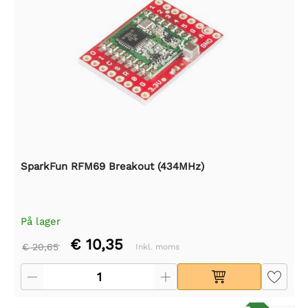
SparkFun RFM69 Breakout (434MHz)
På lager
€ 10,35
€ 20,65
Inkl. moms