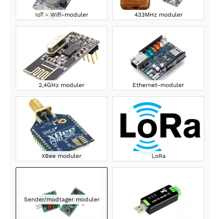
IoT - Wifi-moduler
433MHz moduler
2,4GHz moduler
Ethernet-moduler
XBee moduler
LoRa
Sender/modtager moduler