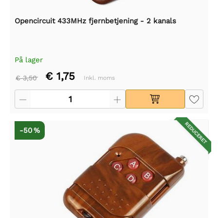
Opencircuit 433MHz fjernbetjening - 2 kanals
På lager
€ 1,75
€ 3,50
Inkl. moms
REDUCERET
-50 %