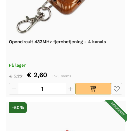
Opencircuit 433MHz fjernbetjening - 4 kanals
På lager
€ 2,60
€ 5,25
Inkl. moms
REDUCERET
-50 %