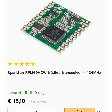
Sparkfun RFM69HCW trådløs transceiver - 434MHz
Leveret i 5 til 10 dage
€ 15,10
Inkl. moms