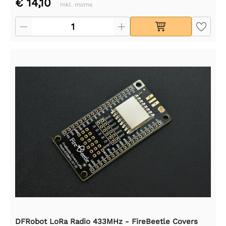
€ 14,10
Inkl. moms
DFRobot LoRa Radio 433MHz - FireBeetle Covers