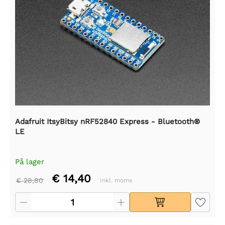
Adafruit ItsyBitsy nRF52840 Express - Bluetooth®
LE
På lager
€ 14,40
€ 28,80
Inkl. moms