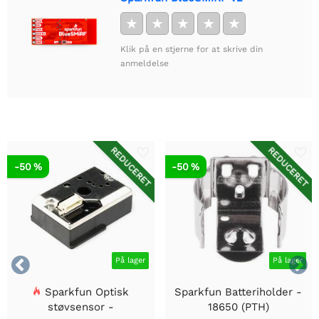
★
★
★
★
★
Klik på en stjerne for at skrive din
anmeldelse
REDUCERET
REDUCERET
-50 %
-50 %


På lager
På lager
Sparkfun Optisk
Sparkfun Batteriholder -
støvsensor -
18650 (PTH)