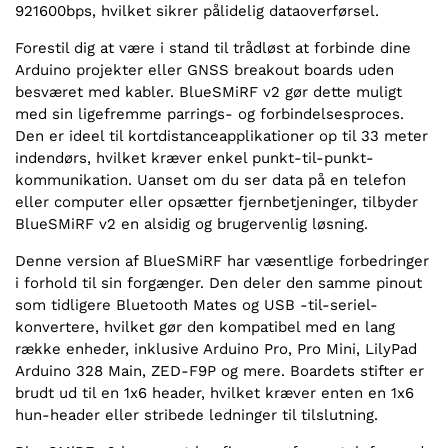
921600bps, hvilket sikrer pålidelig dataoverførsel.
Forestil dig at være i stand til trådløst at forbinde dine
Arduino projekter eller GNSS breakout boards uden
besværet med kabler. BlueSMiRF v2 gør dette muligt
med sin ligefremme parrings- og forbindelsesproces.
Den er ideel til kortdistanceapplikationer op til 33 meter
indendørs, hvilket kræver enkel punkt-til-punkt-
kommunikation. Uanset om du ser data på en telefon
eller computer eller opsætter fjernbetjeninger, tilbyder
BlueSMiRF v2 en alsidig og brugervenlig løsning.
Denne version af BlueSMiRF har væsentlige forbedringer
i forhold til sin forgænger. Den deler den samme pinout
som tidligere Bluetooth Mates og USB -til-seriel-
konvertere, hvilket gør den kompatibel med en lang
række enheder, inklusive Arduino Pro, Pro Mini, LilyPad
Arduino 328 Main, ZED-F9P og mere. Boardets stifter er
brudt ud til en 1x6 header, hvilket kræver enten en 1x6
hun-header eller stribede ledninger til tilslutning.