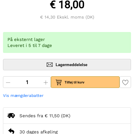
€ 18,00
€ 14,30
Ekskl. moms (DK)
På eksternt lager
Leveret i 5 til 7 dage
Lagermeddelelse
Tilføj til kurv
Vis mængderabatter
Sendes fra
€ 11,50
(DK)
30 dages afkøling