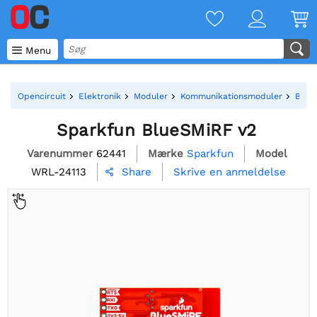

Menu
Opencircuit
Elektronik
Moduler
Kommunikationsmoduler
Blue
Sparkfun BlueSMiRF v2
Varenummer
62441
Mærke
Sparkfun
Model
WRL-24113
Skrive en anmeldelse
Share
