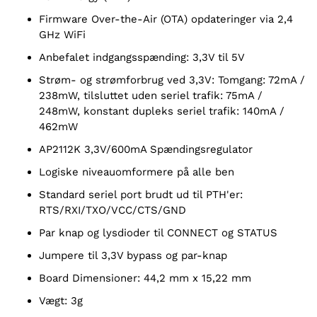
Firmware Over-the-Air (OTA) opdateringer via 2,4
GHz WiFi
Anbefalet indgangsspænding: 3,3V til 5V
Strøm- og strømforbrug ved 3,3V: Tomgang: 72mA /
238mW, tilsluttet uden seriel trafik: 75mA /
248mW, konstant dupleks seriel trafik: 140mA /
462mW
AP2112K 3,3V/600mA Spændingsregulator
Logiske niveauomformere på alle ben
Standard seriel port brudt ud til PTH'er:
RTS/RXI/TXO/VCC/CTS/GND
Par knap og lysdioder til CONNECT og STATUS
Jumpere til 3,3V bypass og par-knap
Board Dimensioner: 44,2 mm x 15,22 mm
Vægt: 3g