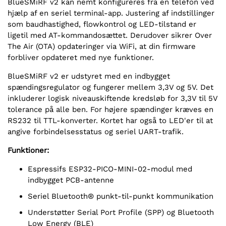
BlueSMiRF v2 kan nemt konfigureres fra en telefon ved
hjælp af en seriel terminal-app. Justering af indstillinger
som baudhastighed, flowkontrol og LED-tilstand er
ligetil med AT-kommandosættet. Derudover sikrer Over
The Air (OTA) opdateringer via WiFi, at din firmware
forbliver opdateret med nye funktioner.
BlueSMiRF v2 er udstyret med en indbygget
spændingsregulator og fungerer mellem 3,3V og 5V. Det
inkluderer logisk niveauskiftende kredsløb for 3,3V til 5V
tolerance på alle ben. For højere spændinger kræves en
RS232 til TTL-konverter. Kortet har også to LED'er til at
angive forbindelsesstatus og seriel UART-trafik.
Funktioner:
Espressifs ESP32-PICO-MINI-02-modul med
indbygget PCB-antenne
Seriel Bluetooth® punkt-til-punkt kommunikation
Understøtter Serial Port Profile (SPP) og Bluetooth
Low Energy (BLE)