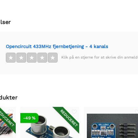
lser
Opencircuit 433MHz fjernbetjening - 4 kanals
★
★
★
★
★
Klik på en stjerne for at skrive din anmeld
dukter
DUCERET
REDUCERET
-49 %