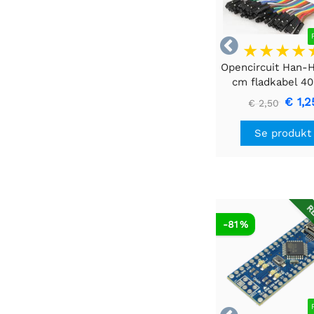

Opencircuit Han-
cm fladkabel 40
€ 1,2
€ 2,50
Se produkt
RE
-81 %