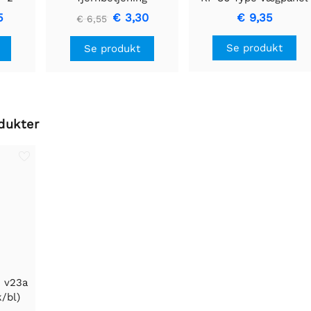
Sticky 433MHz Wireles
5
€ 3,30
€ 9,35
€ 6,55
RF Remote 1 Gang
Se produkt
Se produkt
dukter
e v23a
k/bl)