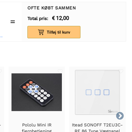
OFTE KØBT SAMMEN
€ 12,00
Total pris:
=
Tilføj til kurv
C-SR04 Ultralydsafstandsregistreringsmodul

-
Pololu Mini IR
Itead SONOFF T2EU3C-
fjernbetjening
RF 86 Type Vægpanel