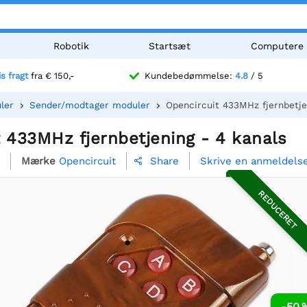
Robotik
Startsæt
Computere
is fragt
fra € 150,-
Kundebedømmelse:
4.8
/ 5
ler
Sender/modtager moduler
Opencircuit 433MHz fjernbetje
 433MHz fjernbetjening - 4 kanals
Mærke
Opencircuit
Skrive en anmeldels
Share

REDUCERET
-50 