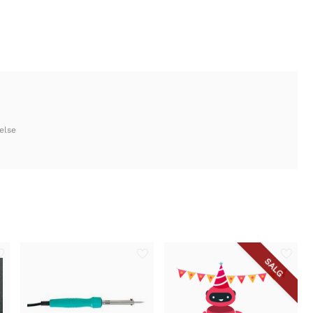
else
SALG