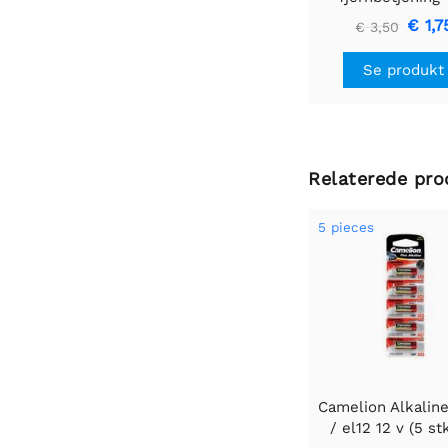
kanals
€ 1,7
€ 3,50
Se produkt
Relaterede pro
5 pieces
Camelion Alkalin
/ el12 12 v (5 st