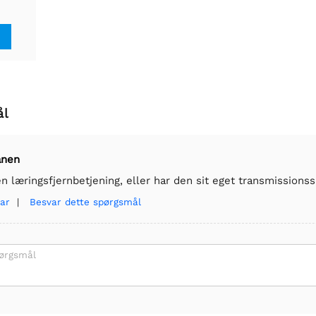
ål
anen
en læringsfjernbetjening, eller har den sit eget transmissionss
ar
|
Besvar dette spørgsmål
pørgsmål