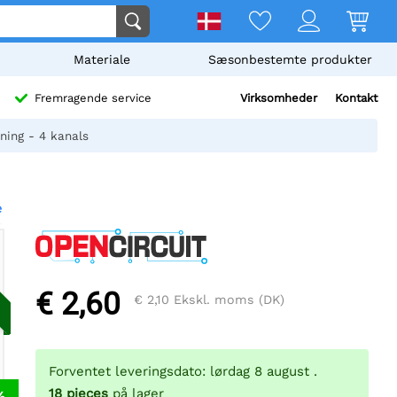
Materiale
Sæsonbestemte produkter
Virksomheder
Kontakt
Fremragende service
ning - 4 kanals
e
€ 2,60
€ 2,10
Ekskl. moms (DK)
Forventet leveringsdato: lørdag 8 august .
18
pieces
på lager
%