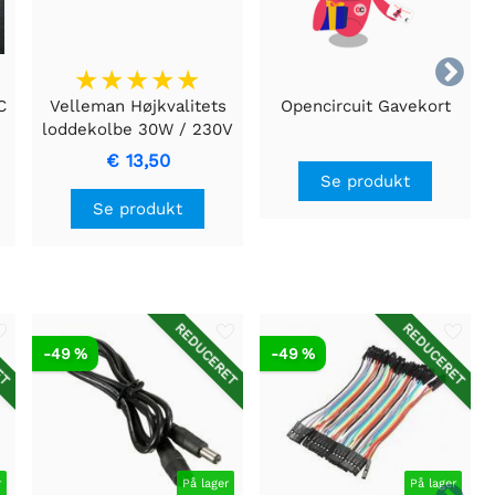

C
Velleman Højkvalitets
Opencircuit Gavekort
loddekolbe 30W / 230V
r
- VTSI30
€ 13,50
Se produkt
Se produkt
ET
REDUCERET
REDUCERET
-49 %
-49 %
r
På lager
På lager