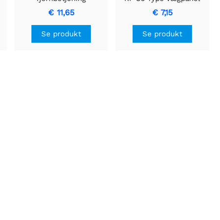
s
Sticky 433MHz Wireless
€ 11,65
€ 7,15
RF Remote 3 Gang
Se produkt
Se produkt