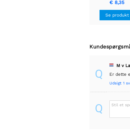
€ 8,35
Se produkt
Kundespørgsm
M v L
Q
Er dette 
Udsigt
1 sv
Q
Stil et s