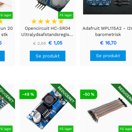
På lager
På lager
Hun 20
Opencircuit HC-SR04
Adafruit MPL115A2 - I2
 stk
Ultralydsafstandsregistreringsmodul
barometrisk
tryk/temperatursenso
5
€ 1,05
€ 16,70
€ 2,05
Se produkt
Se produkt
DUCERET
REDUCERET
REDUCER
-49 %
-50 %
På lager
På lager
På lage