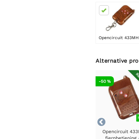
Alternative pr
RE
-50 %

Opencircuit 43
fjernbetjening 