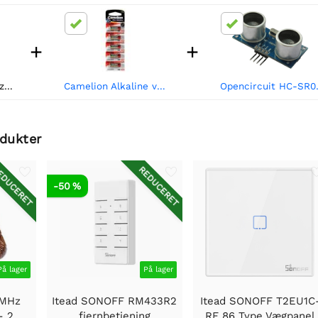
+
+
Opencircuit 433MHz fjernbetjening - 4 kanals
Camelion Alkaline v23a / el12 12 v (5 stk/bl)
Opencircuit H
odukter
DUCERET
REDUCERET
-50 %
På lager
På lager
3MHz
Itead SONOFF RM433R2
Itead SONOFF T2EU1C
- 2
fjernbetjening
RF 86 Type Vægpanel