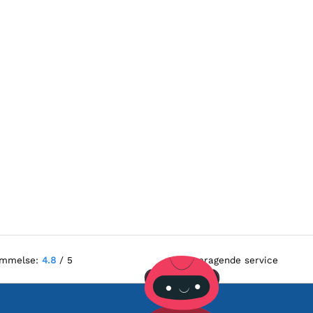
ømmelse:
4.8
/ 5
Fremragende service