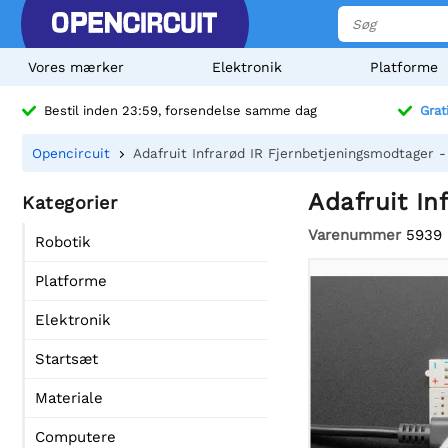
Vores mærker
Elektronik
Platforme
Bestil inden 23:59, forsendelse samme dag
Grat
Opencircuit
Adafruit Infrarød IR Fjernbetjeningsmodtage
Adafruit I
Kategorier
Varenummer
5939
Robotik
Platforme
Elektronik
Startsæt
Materiale
Computere