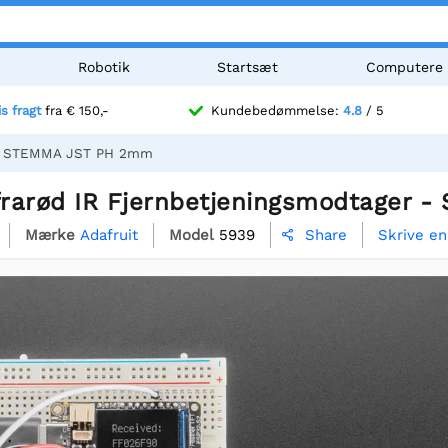
Robotik
Startsæt
Computere
is fragt
fra € 150,-
Kundebedømmelse:
4.8
/ 5
r - STEMMA JST PH 2mm
nfrarød IR Fjernbetjeningsmodtager
Mærke
Adafruit
Model
5939
Skrive e
Share
