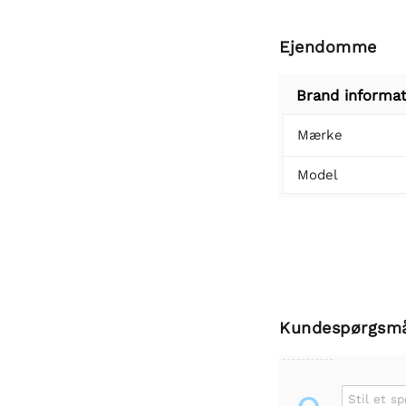
Ejendomme
Brand informat
Mærke
Model
Kundespørgsm
Stil et s