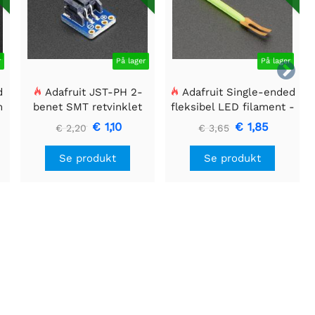
r
På lager
På lager

d
Adafruit JST-PH 2-
Adafruit Single-ended
m
benet SMT retvinklet
fleksibel LED filament -
breakout board
3V 25 mm lang - Grøn
€ 1,10
€ 1,85
€ 2,20
€ 3,65
Se produkt
Se produkt