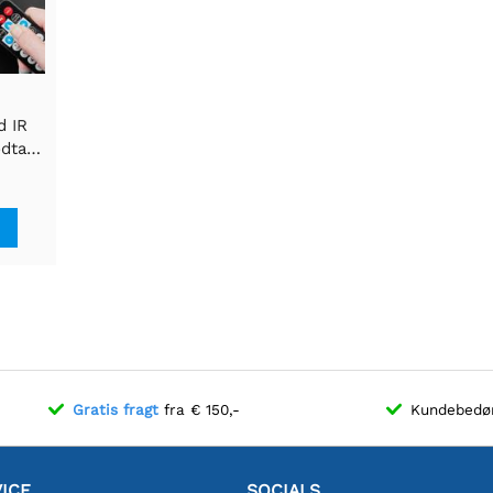
d IR
dtager
H 2mm
Gratis fragt
fra € 150,-
Kundebed
ICE
SOCIALS