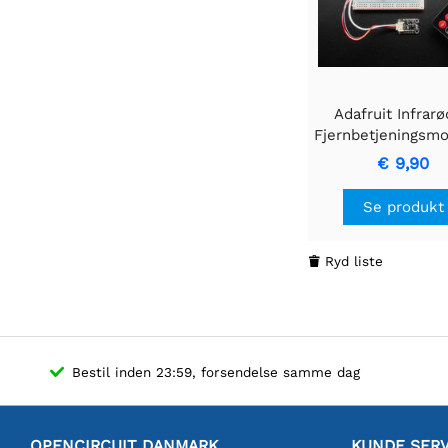
Adafruit Infrarø
Fjernbetjeningsmo
- STEMMA JST P
€ 9,90
Se produkt
Ryd liste

Bestil inden 23:59, forsendelse samme dag
OPENCIRCUIT DANMARK
KUNDE SERV