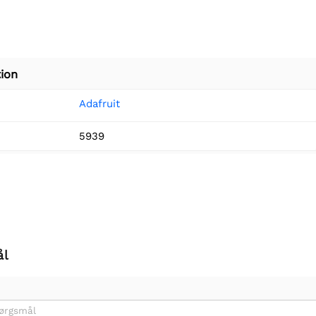
ion
Adafruit
5939
ål
pørgsmål