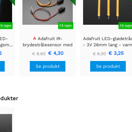
På lager
På lager
På lage
LED-
Adafruit IR-
Adafruit LED-glødetrå
ngsmodul
brydestrålesensor med
- 3V 26mm lang - var
 40mm
premium ledningsstuds
hvid 3-pak
5
€ 4,30
€ 3,25
€ 8,60
€ 6,50
- 5 mm LED'er
Se produkt
Se produkt
odukter