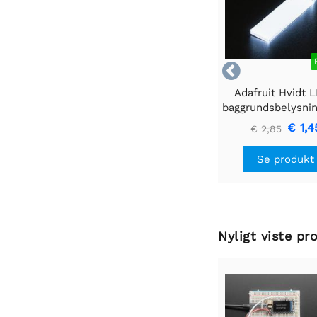

Adafruit Hvidt 
baggrundsbelysni
- Lille 12mm x
€ 1,4
€ 2,85
Se produkt
Nyligt viste pr