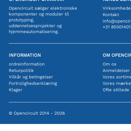
Opencircuit sælger elektroniske
Virksomhede
komponenter og moduler til
Kontakt
prototyping,
info@opencirc
uddannelsesprojekter og
+31 85001401
hjemmeautomatisering.
INFORMATION
OM OPENCI
ordreinformation
Om os
Returpolitik
Anmeldelser
Vilkår og betingelser
Vores sortim
Fortrolighedserklæring
Vores mærke
Klager
Ofte stillede
© Opencircuit 2014 - 2026