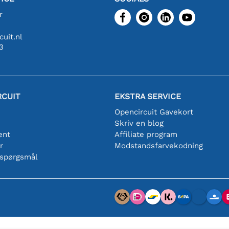
r
uit.nl
3
RCUIT
EKSTRA SERVICE
Opencircuit Gavekort
Skriv en blog
ent
Affiliate program
r
Modstandsfarvekodning
 spørgsmål