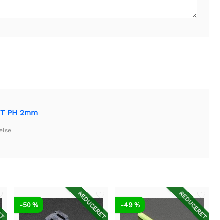
JST PH 2mm
else
ET
REDUCERET
REDUCERET
-50 %
-49 %