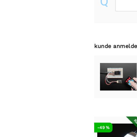
Q
kunde anmelde
RE
-49 %