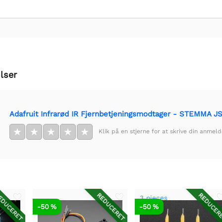
lser
Adafruit Infrarød IR Fjernbetjeningsmodtager - STEMMA 
★
★
★
★
★
Klik på en stjerne for at skrive din anmeld
DUCERET
REDUCERET
REDUCER
3 pieces
-50 %
-50 %