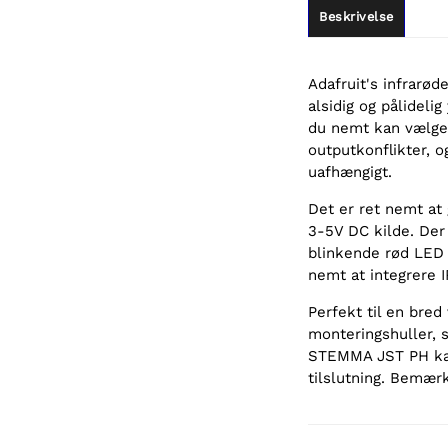
Beskrivelse
Adafruit's infrarød
alsidig og pålideli
du nemt kan vælge 
outputkonflikter, 
uafhængigt.
Det er ret nemt at 
3-5V DC kilde. Der 
blinkende rød LED v
nemt at integrere I
Perfekt til en bred 
monteringshuller, s
STEMMA JST PH kabe
tilslutning. Bemærk