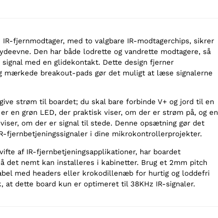
e IR-fjernmodtager, med to valgbare IR-modtagerchips, sikrer
g ydeevne. Den har både lodrette og vandrette modtagere, så
signal med en glidekontakt. Dette design fjerner
og mærkede breakout-pads gør det muligt at læse signalerne
give strøm til boardet; du skal bare forbinde V+ og jord til en
er en grøn LED, der praktisk viser, om der er strøm på, og en
iser, om der er signal til stede. Denne opsætning gør det
R-fjernbetjeningssignaler i dine mikrokontrollerprojekter.
vifte af IR-fjernbetjeningsapplikationer, har boardet
å det nemt kan installeres i kabinetter. Brug et 2mm pitch
l med headers eller krokodillenæb for hurtig og loddefri
, at dette board kun er optimeret til 38KHz IR-signaler.