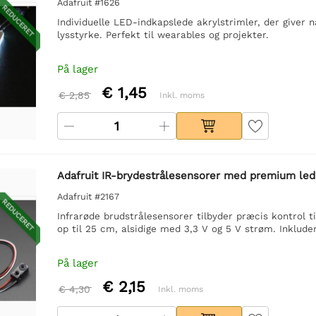
Adafruit #1626
REDUCERET
Individuelle LED-indkapslede akrylstrimler, der giver 
lysstyrke. Perfekt til wearables og projekter.
På lager
€ 1,45
€ 2,85
Inkl. moms
Adafruit IR-brydestrålesensorer med premium le
Adafruit #2167
REDUCERET
Infrarøde brudstrålesensorer tilbyder præcis kontrol t
op til 25 cm, alsidige med 3,3 V og 5 V strøm. Inklude
På lager
€ 2,15
€ 4,30
Inkl. moms