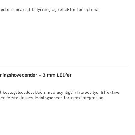
næsten ensartet belysning og reflektor for optimal
dningshovedender - 3 mm LED'er
il bevægelsesdetektion med usynligt infrarødt lys. Effektive
rer førsteklasses ledningsender for nem integration.