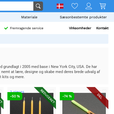
Materiale
Sæsonbestemte produkter
Virksomheder
Kontakt
Fremragende service
d grundlagt i 2005 med base i New York City, USA. De har
 det nemt at lære, designe og skabe med deres brede udvalg af
 kits og mere.
ET
REDUCERET
3 pieces
DEL
-50 %
-74 %