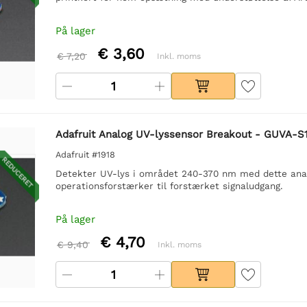
På lager
€ 3,60
€ 7,20
Inkl. moms
Adafruit Analog UV-lyssensor Breakout - GUVA-S
Adafruit #1918
REDUCERET
Detekter UV-lys i området 240-370 nm med dette ana
operationsforstærker til forstærket signaludgang.
På lager
€ 4,70
€ 9,40
Inkl. moms