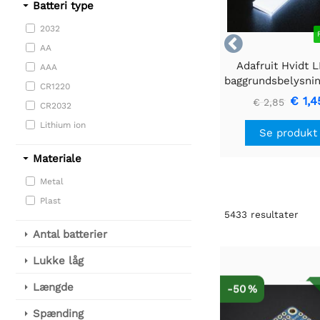
Batteri type
2032

AA
Adafruit Hvidt 
AAA
baggrundsbelysni
CR1220
- Lille 12mm x
€ 1,4
€ 2,85
CR2032
Lithium ion
Se produkt
Materiale
Metal
Plast
5433
resultater
Antal batterier
Lukke låg
Længde
-50 %
Spænding