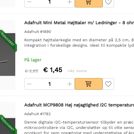
Adafruit Mini Metal Højttaler m/ Ledninger - 8 o
Adafruit #1890
REDUCERET
Kompakt højttalerkegle med en diameter på 2,5 cm, 8 
integration i forskellige designs. Ideel til kompakte lyd
På lager
€ 1,45
€ 2,85
Inkl. moms
Adafruit MCP9808 Høj nøjagtighed I2C temperatur
Adafruit #1782
REDUCERET
Denne digitale I2C-temperatursensor tilbyder en præci
mikrocontrollere via I2C, understøtter op til otte senso
printkort for nem opsætning med understøttelse af Ard