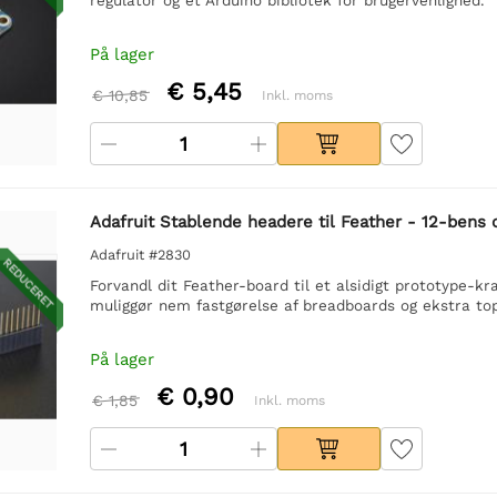
På lager
€ 5,45
€ 10,85
Inkl. moms
Adafruit Stablende headere til Feather - 12-bens
Adafruit #2830
REDUCERET
Forvandl dit Feather-board til et alsidigt prototype-kr
muliggør nem fastgørelse af breadboards og ekstra to
På lager
€ 0,90
€ 1,85
Inkl. moms