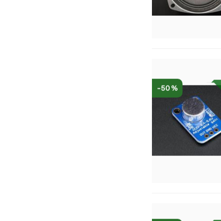
-50 %