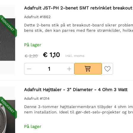
Adafruit JST-PH 2-benet SMT retvinklet breakout
Adafruit #1862
REDUCERET
Dette 2-bens stik på et breakout-board sikrer problem
bens stik, den kan parres med flere strømkilder, hvilk
På lager
€ 1,10
€ 2,20
Inkl. moms
Adafruit Højttaler - 3" Diameter - 4 Ohm 3 Watt
Adafruit #1314
REDUCERET
Denne 3-tommer højttalermembran tilbyder 4 ohm impe
nem installation. Ideel til gør-det-selv-projekter og b
På lager