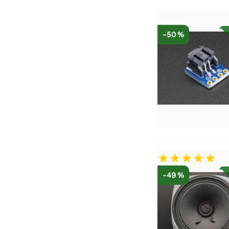
-50 %
-49 %