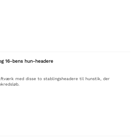
 og 16-bens hun-headere
aftværk med disse to stablingsheadere til hunstik, der
pkredsløb.