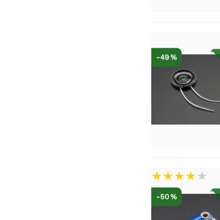
-49 %
-50 %