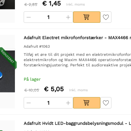
€ 1,45
€ 2,85
Inkl. moms
Adafruit Electret mikrofonforstærker - MAX4466 
Adafruit #1063
REDUCERET
Tilføj et øre til dit projekt med en elektretmikrofonf
elektretmikrofon og Maxim MAX4466 operationsforstær
forstærkningsjustering. Perfekt til audioreaktive proj
På lager
€ 5,05
€ 10,05
Inkl. moms
Adafruit Hvidt LED-baggrundsbelysningsmodul -