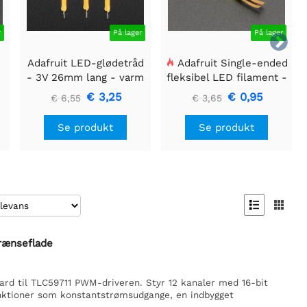
r
På lager
På lager

Adafruit LED-glødetråd
Adafruit Single-ended
- 3V 26mm lang - varm
fleksibel LED filament -
hvid 3-pak
3V 25 mm lang - Grøn
€ 3,25
€ 0,95
€ 6,55
€ 3,65
Se produkt
Se produkt


grænseflade
rd til TLC59711 PWM-driveren. Styr 12 kanaler med 16-bit
nktioner som konstantstrømsudgange, en indbygget