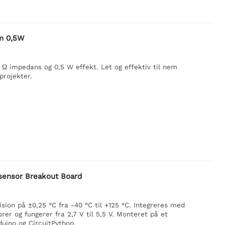
hm 0,5W
Ω impedans og 0,5 W effekt. Let og effektiv til nem
projekter.
sensor Breakout Board
sion på ±0,25 °C fra -40 °C til +125 °C. Integreres med
rer og fungerer fra 2,7 V til 5,5 V. Monteret på et
uino og CircuitPython.