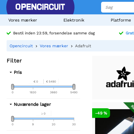
Vores mærker
Elektronik
Platforme
Bestil inden 23:59, forsendelse samme dag
Grat
Opencircuit
Vores mærker
Adafruit
Filter
Pris
€ 0
€ 5490
0
1830
3660
5490
Nuværende lager
RE
-49 %
≥ 0
0
9
20
30