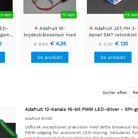
På lager
På lager
På lage
LED-
Adafruit IR-
Adafruit JST-PH 2-
ngsmodul
brydestrålesensor med
benet SMT retvinklet
 40mm
premium ledningsstuds
breakout board
5
€ 4,35
€ 1,10
€ 8,65
€ 2,20
- 5 mm LED'er
Se produkt
Se produkt
Sorter efter
Adafruit 12-kanals 16-bit PWM LED-driver - SPI-
Adafruit #1455
REDUCERET
Udforsk exceptionel præcision med dette breakout-boa
PWM-udgang for avanceret LED-styring. Inkluderer fu
regulator og et Arduino bibliotek for brugervenlighed.