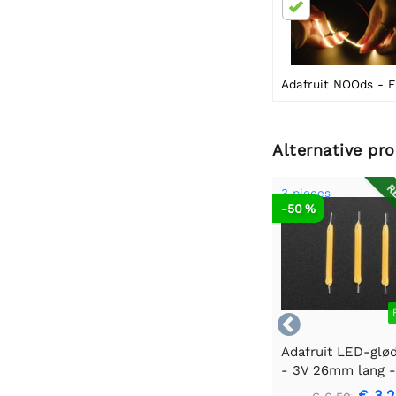
Alternative pr
RE
3 pieces
-50 %

Adafruit LED-glø
- 3V 26mm lang 
hvid 3-pak
€ 3,