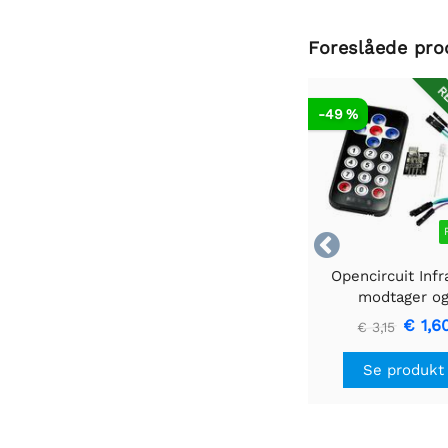
Foreslåede pro
RE
-49 %

Opencircuit Infr
modtager o
fjernbetjening
€ 1,6
€ 3,15
Se produkt