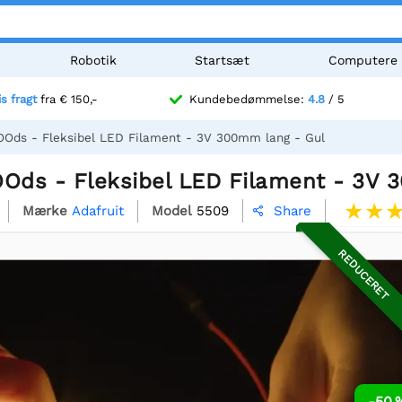
Robotik
Startsæt
Computere
is fragt
fra € 150,-
Kundebedømmelse:
4.8
/ 5
OOds - Fleksibel LED Filament - 3V 300mm lang - Gul
OOds - Fleksibel LED Filament - 3V 
Mærke
Adafruit
Model
5509
Share

REDUCERET
-50 