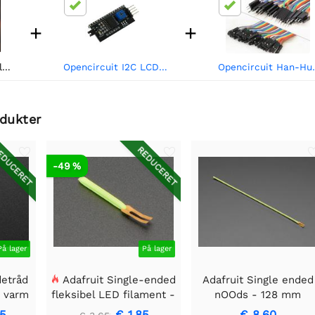
+
+
Adafruit NOOds - Fleksibel LED Filament - 3V 300mm lang - Gul
Opencircuit I2C LCD interface modul
Opencircuit Ha
odukter
DUCERET
REDUCERET
-49 %
På lager
På lager
detråd
Adafruit Single-ended
Adafruit Single ended
- varm
fleksibel LED filament -
nOOds - 128 mm
3V 25 mm lang - Grøn
fleksibel LED-filamen
25
€ 1,85
€ 8,60