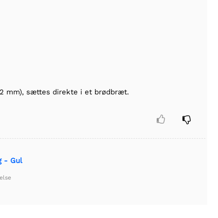
(2 mm), sættes direkte i et brødbræt.


 - Gul
else