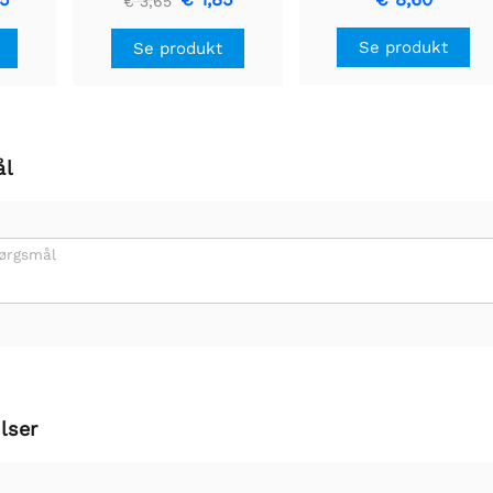
€ 3,65
- Ice Blue 3V
Se produkt
Se produkt
ål
pørgsmål
lser