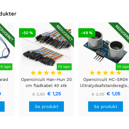
dukter
DUCERET
REDUCERET
REDUCER
-50 %
-49 %
På lager
På lager
På lage
arød
Opencircuit Han-Hun 20
Opencircuit HC-SR04
g
cm fladkabel 40 stk
Ultralydsafstandsre
ssæt
0
€ 1,25
€ 1,05
€ 2,50
€ 2,05
Se produkt
Se produkt