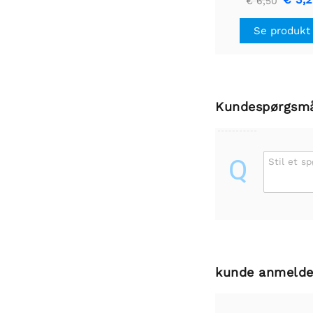
€ 6,50
Se produkt
Kundespørgsm
Q
Stil et s
kunde anmelde