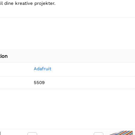
il dine kreative projekter.
ion
Adafruit
5509