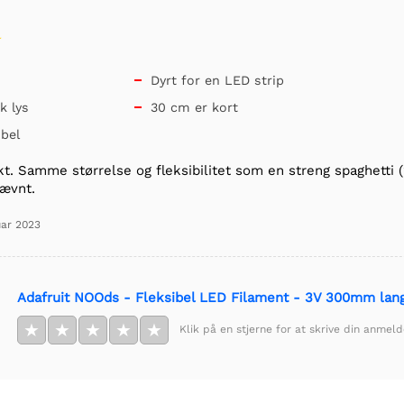
Dyrt for en LED strip

k lys
30 cm er kort

ibel
t. Samme størrelse og fleksibilitet som en streng spaghetti 
jævnt.
uar 2023
Adafruit NOOds - Fleksibel LED Filament - 3V 300mm lang
★
★
★
★
★
Klik på en stjerne for at skrive din anmeld