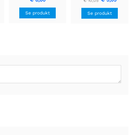
€ 10,05
Limegrøn
Se produkt
Se produkt