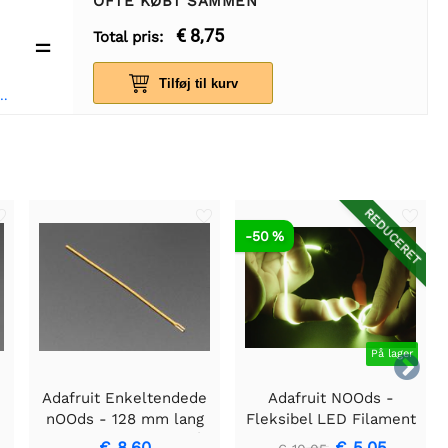
OFTE KØBT SAMMEN
€ 8,75
Total pris:
=
Tilføj til kurv
n-Hun 20 cm fladkabel 40 stk
REDUCERET
-50 %
På lager

Adafruit Enkeltendede
Adafruit NOOds -
nOOds - 128 mm lang
Fleksibel LED Filament
t
fleksibel LED-glødetråd
- 3V 300mm lang -
€ 8,60
€ 5,05