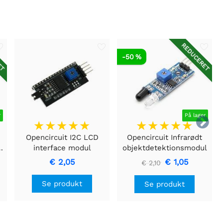
ET
REDUCERET
-50 %
r
På lager

Opencircuit I2C LCD
Opencircuit Infrarødt
gistreringsmodul
interface modul
objektdetektionsmodul
€ 2,05
€ 1,05
€ 2,10
Se produkt
Se produkt