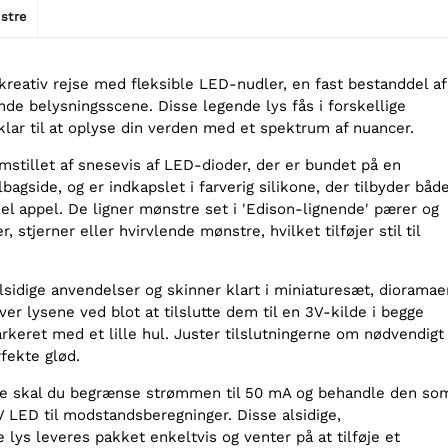
stre
kreativ rejse med fleksible LED-nudler, en fast bestanddel af
de belysningsscene. Disse legende lys fås i forskellige
klar til at oplyse din verden med et spektrum af nuancer.
mstillet af snesevis af LED-dioder, der er bundet på en
lbagside, og er indkapslet i farverig silikone, der tilbyder båd
el appel. De ligner mønstre set i 'Edison-lignende' pærer og
r, stjerner eller hvirvlende mønstre, hvilket tilføjer stil til
alsidige anvendelser og skinner klart i miniaturesæt, dioramae
er lysene ved blot at tilslutte dem til en 3V-kilde i begge
keret med et lille hul. Juster tilslutningerne om nødvendigt
fekte glød.
ne skal du begrænse strømmen til 50 mA og behandle den so
V LED til modstandsberegninger. Disse alsidige,
lys leveres pakket enkeltvis og venter på at tilføje et