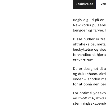
Beskrivelse
Ven
Begiv dig ud på en 
New Yorks pulseren
længder og farver, 
Disse nudler er fre
ultrafleksibel meta
beskyttelse og visu
forvandles til hjerte
ethvert rum.
De er designet til 
og dukkehuse. Aktiv
ender – anoden mar
for at opnå den per
For optimal ydeev
en If=50 mA, Vf=3 
stemningsskabende 