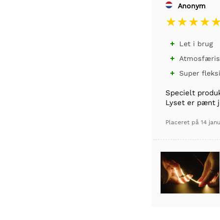
Anonym
Let i brug

Atmosfæris

Super fleks

Specielt produk
Lyset er pænt 
Placeret på
14 jan