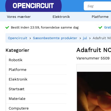
Vores mærker
Elektronik
Platforme
Bestil inden 23:59, forsendelse samme dag
Grat
Opencircuit
Sæsonbestemte produkter
jul
Adafruit N
Adafruit N
Kategorier
Varenummer
5509
Robotik
Platforme
Elektronik
Startsæt
Materiale
Computere