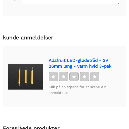
kunde anmeldelser
Adafruit LED-glødetråd - 3V
26mm lang - varm hvid 3-pak
★
★
★
★
★
Klik på en stjerne for at skrive din
anmeldelse
Foreslåede produkter