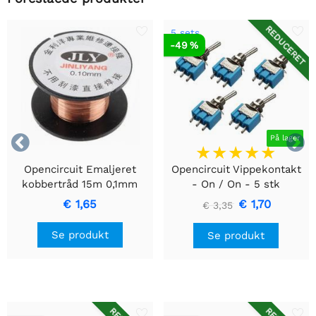
REDUCERET
5 sets
-49 %


På lager
Opencircuit Emaljeret
Opencircuit Vippekontakt
kobbertråd 15m 0,1mm
- On / On - 5 stk
€ 1,65
€ 1,70
€ 3,35
Se produkt
Se produkt