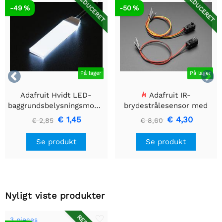
REDUCERET
REDUCERET
-49 %
-50 %


På lager
På lager
Adafruit Hvidt LED-
Adafruit IR-
baggrundsbelysningsmodul
brydestrålesensor med
- Lille 12mm x 40mm
premium ledningsstuds -
€ 1,45
€ 4,30
€ 2,85
€ 8,60
5 mm LED'er
Se produkt
Se produkt
Nyligt viste produkter
3 pieces