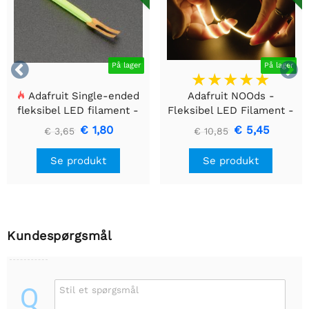


På lager
På lager
Adafruit Single-ended
Adafruit NOOds -
fleksibel LED filament -
Fleksibel LED Filament -
3V 25 mm lang - Grøn
3V 300mm lang - Gul
€ 1,80
€ 5,45
€ 3,65
€ 10,85
Se produkt
Se produkt
Kundespørgsmål
Q
Stil et spørgsmål