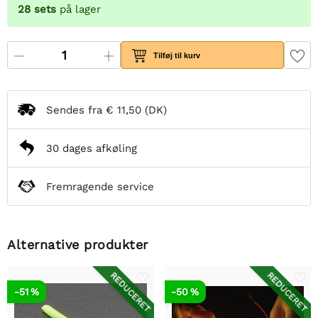
28
sets
på lager
Tilføj til kurv
Sendes fra
€ 11,50
(DK)
30 dages afkøling
Fremragende service
Alternative produkter
REDUCERET
REDUCERET
-51 %
-50 %