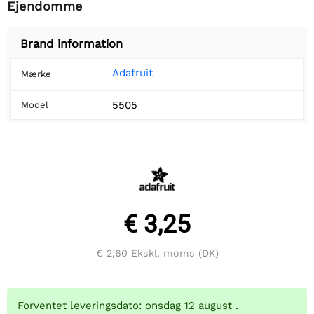
Ejendomme
Brand information
Adafruit
Mærke
5505
Model
€ 3,25
€ 2,60
Ekskl. moms (DK)
Forventet leveringsdato: onsdag 12 august .