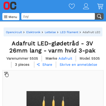

Menu
Opencircuit
Elektronik
Lettelse
LED filament
Adafruit LED-gl
Adafruit LED-glødetråd - 3V
26mm lang - varm hvid 3-pak
Varenummer
5505
Mærke
Adafruit
Model
5505
3 pieces
Skrive en anmeldelse
Share
