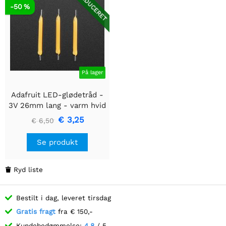
REDUCERET
-50 %
På lager
Adafruit LED-glødetråd -
3V 26mm lang - varm hvid
3-pak
€ 3,25
€ 6,50
Se produkt
Ryd liste

Bestilt i dag, leveret tirsdag
Gratis fragt
fra € 150,-
Kundebedømmelse:
4.8
/ 5