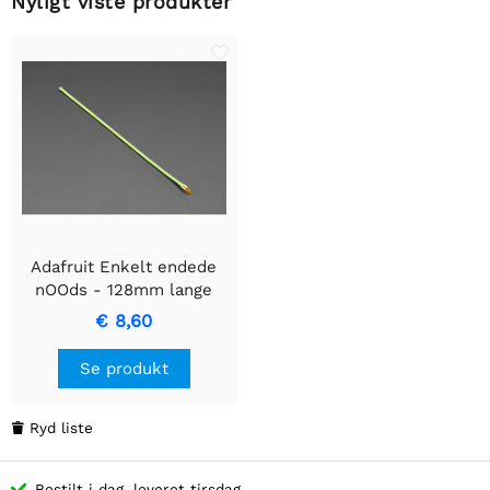
Nyligt viste produkter
Adafruit Enkelt endede
nOOds - 128mm lange
fleksible LED-filament -
€ 8,60
Grøn 3V
Se produkt
Ryd liste

Bestilt i dag, leveret tirsdag