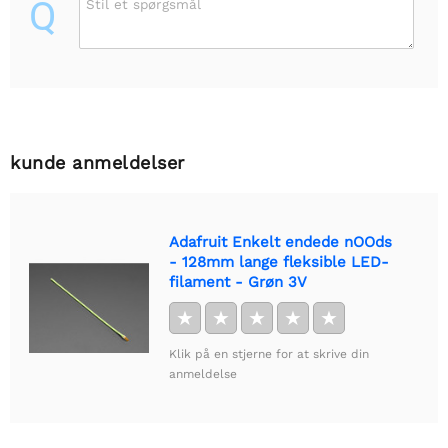
Q
Stil et spørgsmål
kunde anmeldelser
Adafruit Enkelt endede nOOds
- 128mm lange fleksible LED-
filament - Grøn 3V
★
★
★
★
★
Klik på en stjerne for at skrive din
anmeldelse