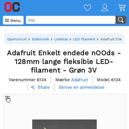

Menu
Opencircuit
Elektronik
Lettelse
LED filament
Adafruit Enkelt
Adafruit Enkelt endede nOOds -
128mm lange fleksible LED-
filament - Grøn 3V
Varenummer
6134
Mærke
Adafruit
Model
6134
Skrive en anmeldelse
Share
