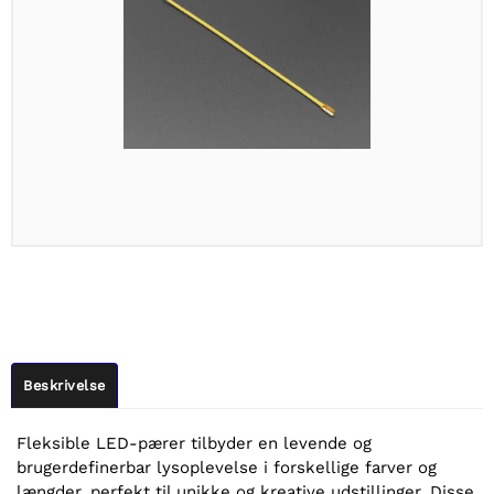
Beskrivelse
Fleksible LED-pærer tilbyder en levende og
brugerdefinerbar lysoplevelse i forskellige farver og
længder, perfekt til unikke og kreative udstillinger. Disse