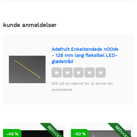
kunde anmeldelser
Adafruit Enkeltendede nOOds
- 128 mm lang fleksibel LED-
glødetråd
★
★
★
★
★
Klik på en stjerne for at skrive din
anmeldelse
REDUCERET
REDUCERET
-49 %
-50 %