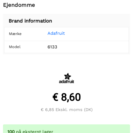
Ejendomme
Brand information
Adafruit
Mærke
6133
Model
€ 8,60
€ 6,85
Ekskl. moms (DK)
100
på eksternt lager