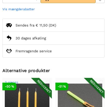
Vis mængderabatter
Sendes fra
€ 11,50
(DK)
30 dages afkøling
Fremragende service
Alternative produkter
REDUCERET
REDUCERET
3 pieces
-50 %
-51 %