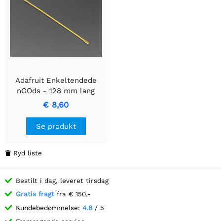
Adafruit Enkeltendede
nOOds - 128 mm lang
fleksibel LED-glødetråd
€ 8,60
Se produkt
Ryd liste

Bestilt i dag, leveret tirsdag
Gratis fragt
fra € 150,-
Kundebedømmelse:
4.8
/ 5