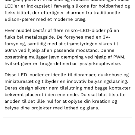
LED'er er indkapslet i farverig silikone for holdbarhed og
fleksibilitet, der efterligner charmen fra traditionelle
Edison-pærer med et moderne præg.
Hver nuddel består af flere mikro-LED-dioder på en
fleksibel metalbagside. De forsynes med en 3V-
forsyning, samtidig med at strømstyringen sikres til
50mA ved hjælp af en passende modstand. Denne
opsætning muliggør jævn dæmpning ved hjælp af PWM,
hvilket giver en brugerdefinerbar lysstyrkeoplevelse.
Disse LED-nudler er ideelle til dioramaer, dukkehuse og
miniaturesæt og tilbyder en innovativ belysningsløsning.
Deres design sikrer nem tilslutning med begge kontakter
bekvemt placeret i den ene ende. Du skal blot tilslutte
anoden til det lille hul for at oplyse din kreation og
belyse dine projekter med lethed og glans.