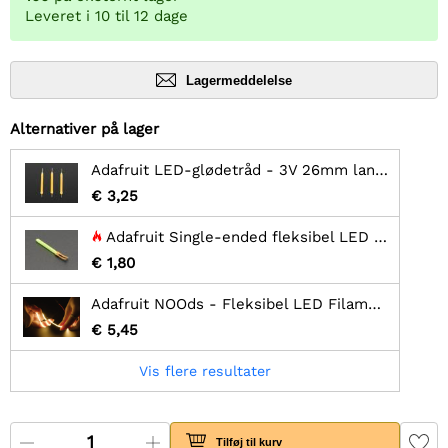
Leveret i 10 til 12 dage
Lagermeddelelse
Alternativer på lager
Adafruit LED-glødetråd - 3V 26mm lang - varm hvid 3-pak
€ 3,25
Adafruit Single-ended fleksibel LED filament - 3V 25 mm lang - Grøn
€ 1,80
Adafruit NOOds - Fleksibel LED Filament - 3V 300mm lang - Gul
€ 5,45
Vis flere resultater
Tilføj til kurv