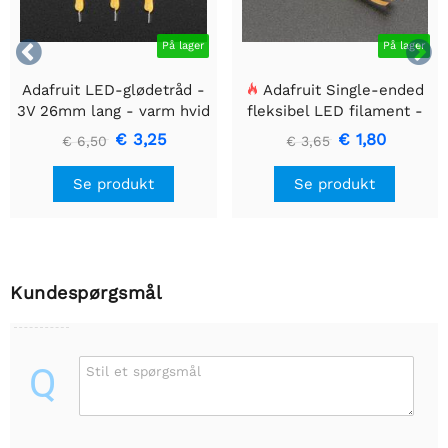


På lager
På lager
Adafruit LED-glødetråd -
Adafruit Single-ended
3V 26mm lang - varm hvid
fleksibel LED filament -
3-pak
3V 25 mm lang - Grøn
€ 3,25
€ 1,80
€ 6,50
€ 3,65
Se produkt
Se produkt
Kundespørgsmål
Q
Stil et spørgsmål