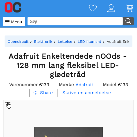

Menu
Opencircuit
Elektronik
Lettelse
LED filament
Adafruit Enkelt
Adafruit Enkeltendede nOOds -
128 mm lang fleksibel LED-
glødetråd
Varenummer
6133
Mærke
Adafruit
Model
6133
Skrive en anmeldelse
Share
