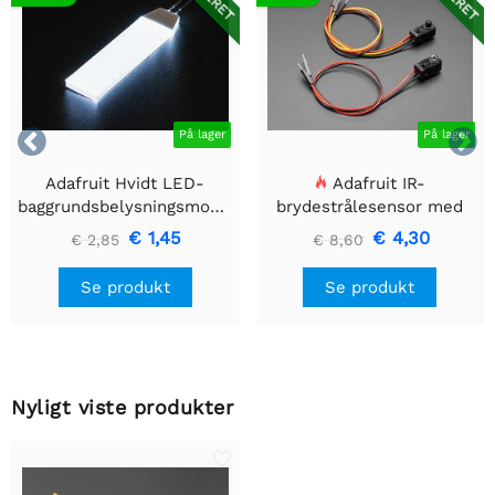


På lager
På lager
Adafruit Hvidt LED-
Adafruit IR-
baggrundsbelysningsmodul
brydestrålesensor med
- Lille 12mm x 40mm
premium ledningsstuds -
€ 1,45
€ 4,30
€ 2,85
€ 8,60
5 mm LED'er
Se produkt
Se produkt
Nyligt viste produkter