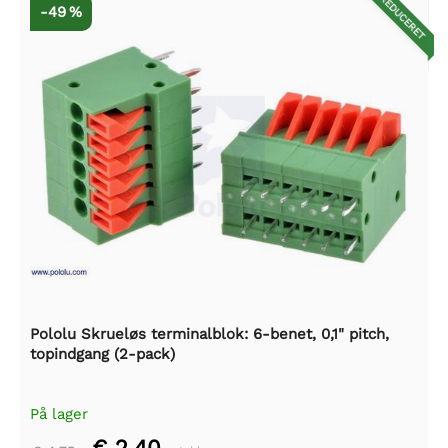
REDUCERET
-49 %
Pololu Skrueløs terminalblok: 6-benet, 0,1" pitch,
topindgang (2-pack)
På lager
€ 2,40