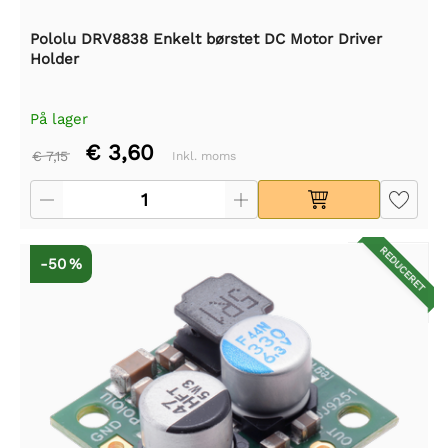
Pololu DRV8838 Enkelt børstet DC Motor Driver
Holder
På lager
€ 3,60
€ 7,15
Inkl. moms
REDUCERET
-50 %