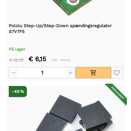
Pololu Step-Up/Step-Down spændingsregulator
S7V7F5
På lager
€ 6,15
€ 12,25
Inkl. moms
REDUCERET
-49 %