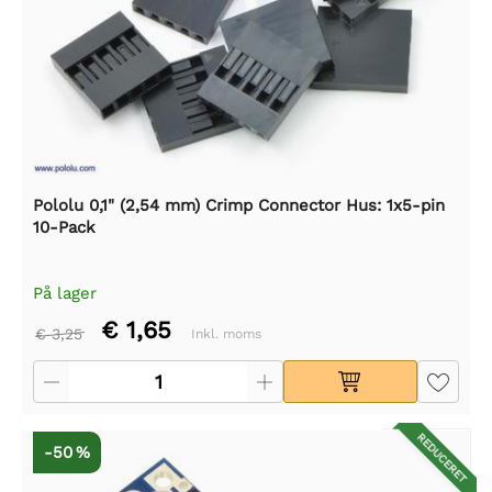
Pololu 0,1" (2,54 mm) Crimp Connector Hus: 1x5-pin
10-Pack
På lager
€ 1,65
€ 3,25
Inkl. moms
REDUCERET
-50 %