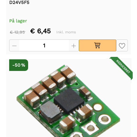
D24V5F5
På lager
€ 6,45
€ 12,95
Inkl. moms
REDUCERET
-50 %