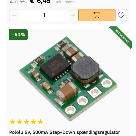
€ 6,45
€ 12,95
Inkl. moms
REDUCERET
-50 %
Pololu 5V, 500mA Step-Down spændingsregulator