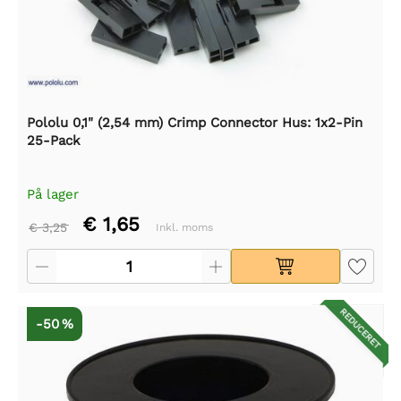
Pololu 0,1" (2,54 mm) Crimp Connector Hus: 1x2-Pin
25-Pack
På lager
€ 1,65
€ 3,25
Inkl. moms
REDUCERET
-50 %