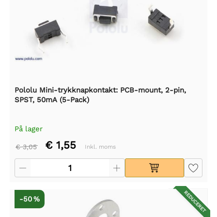
Pololu Mini-trykknapkontakt: PCB-mount, 2-pin,
SPST, 50mA (5-Pack)
På lager
€ 1,55
€ 3,05
Inkl. moms
REDUCERET
-50 %