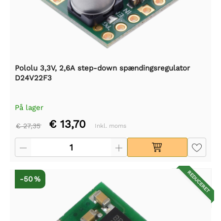
Pololu 3,3V, 2,6A step-down spændingsregulator
D24V22F3
På lager
€ 13,70
€ 27,35
Inkl. moms
REDUCERET
-50 %