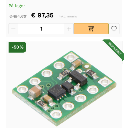
På lager
€ 97,35
€ 194,65
Inkl. moms
REDUCERET
-50 %