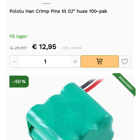
Pololu Han Crimp Pins til 0,1" huse 100-pak
På lager
€ 12,95
€ 25,90
Inkl. moms
REDUCERET
-50 %