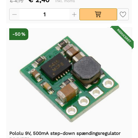
€ 4,75
Inkl. moms
REDUCERET
-50 %
Pololu 9V, 500mA step-down spændingsregulator