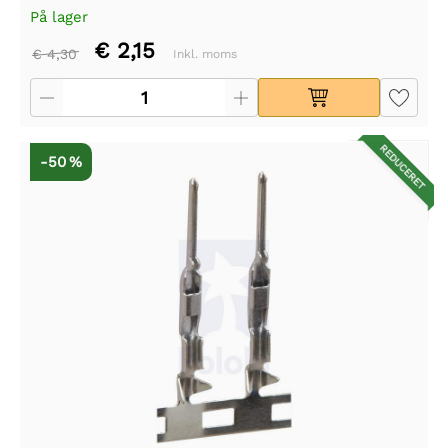
På lager
€ 2,15
€ 4,30
Inkl. moms
REDUCERET
-50 %