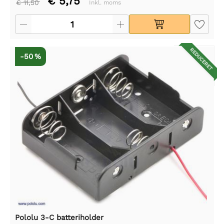
€ 5,75
€ 11,50
Inkl. moms
REDUCERET
-50 %
Pololu 3-C batteriholder