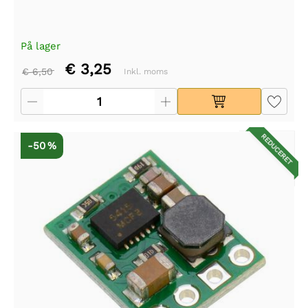
På lager
€ 3,25
€ 6,50
Inkl. moms
REDUCERET
-50 %