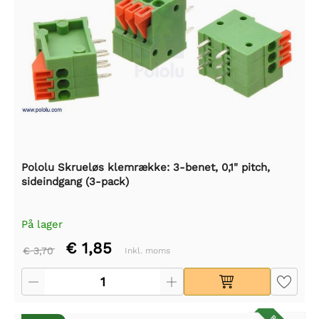
Pololu Skrueløs klemrække: 3-benet, 0,1" pitch,
sideindgang (3-pack)
På lager
€ 1,85
€ 3,70
Inkl. moms