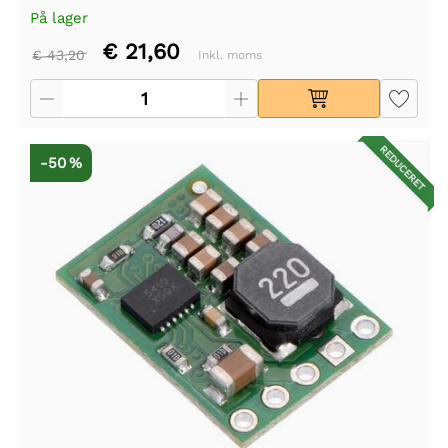
På lager
€ 21,60
€ 43,20
Inkl. moms
REDUCERET
-50 %