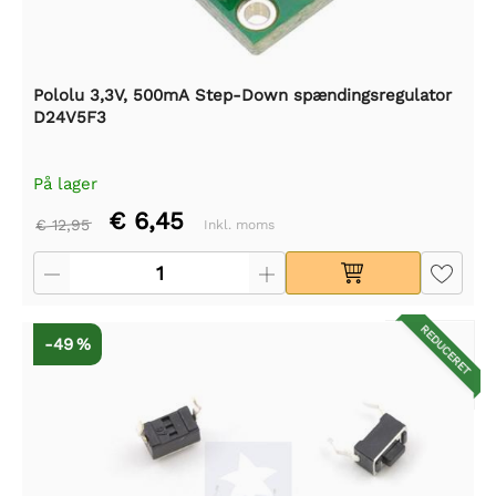
Pololu 3,3V, 500mA Step-Down spændingsregulator
D24V5F3
På lager
€ 6,45
€ 12,95
Inkl. moms
REDUCERET
-49 %