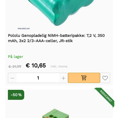
Pololu Genopladelig NiMH-batteripakke: 7,2 V, 350
mAh, 3x2 2/3-AAA-celler, JR-stik
På lager
€ 10,65
€ 21,25
Inkl. moms
REDUCERET
-50 %