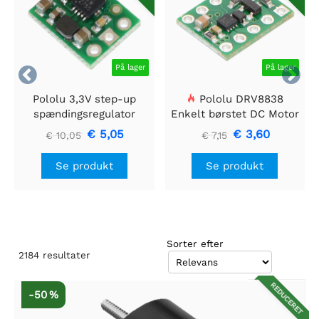
På lager
På lager


Pololu 3,3V step-up
Pololu DRV8838
spændingsregulator
Enkelt børstet DC Motor
U1V10F3
Driver Holder
€ 5,05
€ 3,60
€ 10,05
€ 7,15
Se produkt
Se produkt
Sorter efter
2184
resultater
REDUCERET
-50 %