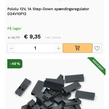
Pololu 12V, 1A Step-Down spændingsregulator
D24V10F12
På lager
€ 9,35
€ 18,70
Inkl. moms
REDUCERET
-49 %