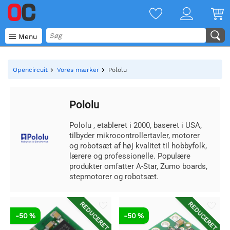

Menu
Opencircuit
Vores mærker
Pololu
Pololu
Pololu , etableret i 2000, baseret i USA,
tilbyder mikrocontrollertavler, motorer
og robotsæt af høj kvalitet til hobbyfolk,
lærere og professionelle. Populære
produkter omfatter A-Star, Zumo boards,
stepmotorer og robotsæt.
REDUCERET
REDUCERET
-50 %
-50 %