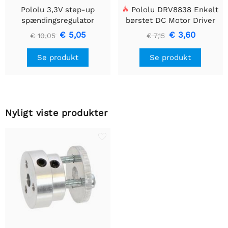
Pololu 3,3V step-up
Pololu DRV8838 Enkelt
spændingsregulator
børstet DC Motor Driver
U1V10F3
Holder
€ 5,05
€ 3,60
€ 10,05
€ 7,15
Se produkt
Se produkt
Nyligt viste produkter