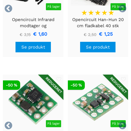


På lager
På lager
Opencircuit Infrarød
Opencircuit Han-Hun 20
modtager og
cm fladkabel 40 stk
fjernbetjeningssæt
€ 1,60
€ 1,25
€ 3,15
€ 2,50
Se produkt
Se produkt
REDUCERET
REDUCERET
-50 %
-50 %


På lager
På lager