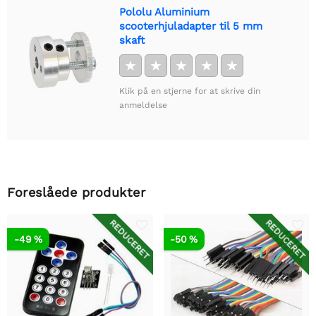
Pololu Aluminium
scooterhjuladapter til 5 mm
skaft
★
★
★
★
★
Klik på en stjerne for at skrive din
anmeldelse
Foreslåede produkter
REDUCERET
REDUCERET
-49 %
-50 %