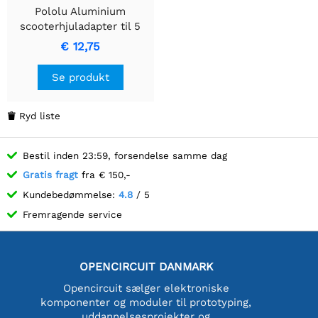
Pololu Aluminium
scooterhjuladapter til 5
mm skaft
€ 12,75
Se produkt
Ryd liste

Bestil inden 23:59, forsendelse samme dag
Gratis fragt
fra € 150,-
Kundebedømmelse:
4.8
/ 5
Fremragende service
OPENCIRCUIT DANMARK
Opencircuit sælger elektroniske
komponenter og moduler til prototyping,
uddannelsesprojekter og