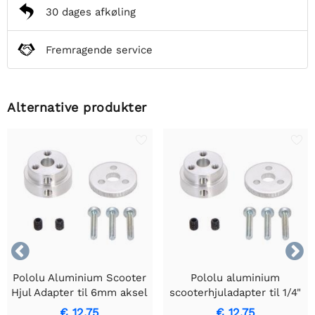
30 dages afkøling
Fremragende service
Alternative produkter


Pololu Aluminium Scooter
Pololu aluminium
Hjul Adapter til 6mm aksel
scooterhjuladapter til 1/4"
aksel
€ 12,75
€ 12,75