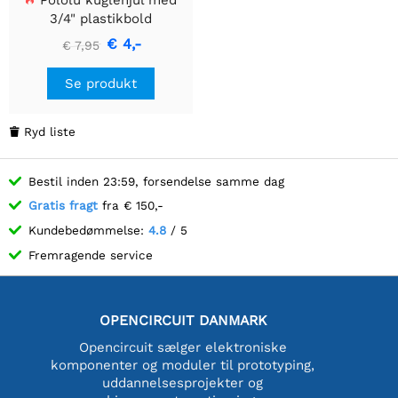
Pololu kuglehjul med
3/4" plastikbold
€ 4,-
€ 7,95
Se produkt
Ryd liste

Bestil inden 23:59, forsendelse samme dag
Gratis fragt
fra € 150,-
Kundebedømmelse:
4.8
/ 5
Fremragende service
OPENCIRCUIT DANMARK
Opencircuit sælger elektroniske
komponenter og moduler til prototyping,
uddannelsesprojekter og