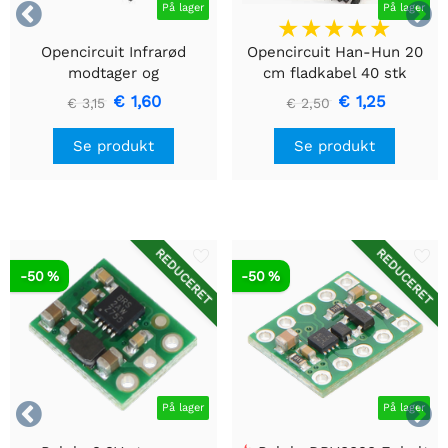


På lager
På lager
Opencircuit Infrarød
Opencircuit Han-Hun 20
modtager og
cm fladkabel 40 stk
fjernbetjeningssæt
€ 1,60
€ 1,25
€ 3,15
€ 2,50
Se produkt
Se produkt
REDUCERET
REDUCERET
-50 %
-50 %


På lager
På lager