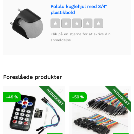
Pololu kuglehjul med 3/4"
plastikbold
★
★
★
★
★
Klik på en stjerne for at skrive din
anmeldelse
Foreslåede produkter
REDUCERET
REDUCERET
-49 %
-50 %