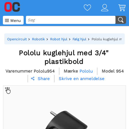

Menu
Opencircuit
Robotik
Robot hjul
Følg hjul
Pololu kuglehjul med 
Pololu kuglehjul med 3/4"
plastikbold
Varenummer
Pololu954
Mærke
Pololu
Model
954
Skrive en anmeldelse
Share
