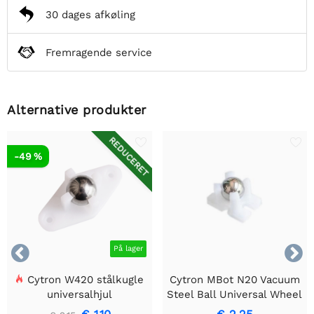
30 dages afkøling
Fremragende service
Alternative produkter
REDUCERET
-49 %


På lager
Cytron W420 stålkugle
Cytron MBot N20 Vacuum
universalhjul
Steel Ball Universal Wheel