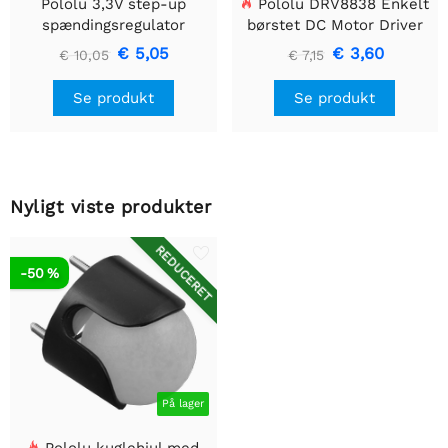
Pololu 3,3V step-up
Pololu DRV8838 Enkelt
spændingsregulator
børstet DC Motor Driver
U1V10F3
Holder
€ 5,05
€ 3,60
€ 10,05
€ 7,15
Se produkt
Se produkt
Nyligt viste produkter
REDUCERET
-50 %
På lager