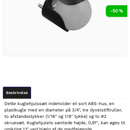
-50 %
Beskrivelse
Dette kuglehjulssæt indeholder et sort ABS-hus, en
plastkugle med en diameter på 3/4", tre dyvelstiftruller,
to afstandsstykker (1/16" og 1/8" tykke) og to #2
skruesæt. Kuglehjulets samlede højde, 0,91″, kan øges til
omkring 1,1″ ved hjælp af de medfølgende