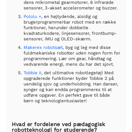
dens mikrometal gearmotorer, 6 infrarøde
sensorer, 3-akset accelerometer og buzzer.
Pololu +
, en højtydende, alsidig og
brugerprogrammerbar robot med en række
funktioner, herunder dobbelte
kvadraturkodere, linjesensorer, frontbump-
sensorer, IMU og OLED-skærm.
Makerex robotsæt
, byg og leg med disse
fuldmekaniske robotter uden nogen form for
programmering. Lær om gear, håndtag og
vedvarende energi, mens du har det sjovt.
Tobbie II
, det ultimative robotlegetøj! Med
opgraderede funktioner byder Tobbie 2 på
uendelig sjov og underholdning. Han danser,
synger og kan endda programmeres til at
udføre opgaver. En perfekt gave til både
børn og teknologientusiaster!
Hvad er fordelene ved pædagogisk
robotteknologi for studerende?