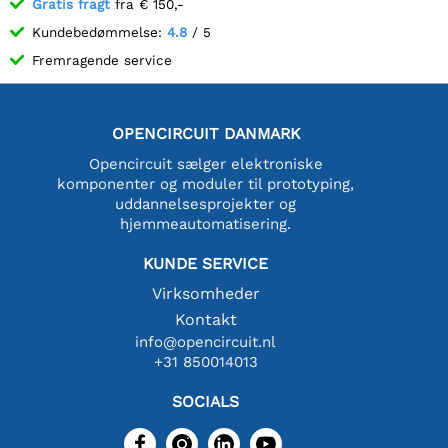
Gratis fragt
fra € 150,-
Kundebedømmelse:
4.8
/ 5
Fremragende service
OPENCIRCUIT DANMARK
Opencircuit sælger elektroniske
komponenter og moduler til prototyping,
uddannelsesprojekter og
hjemmeautomatisering.
KUNDE SERVICE
Virksomheder
Kontakt
info@opencircuit.nl
+31 850014013
SOCIALS