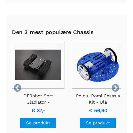
Den 3 mest populære Chassis


DFRobot Sort
Pololu Romi Chassis
Gladiator -
Kit - Blå
Sporrobotchassis
€ 37,-
€ 56,90
Se produkt
Se produkt