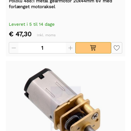
Pololu 488:1 metal gearmotor 20x44mm 6V med
forlænget motoraksel
Leveret i 5 til 14 dage
€ 47,30
Inkl. moms