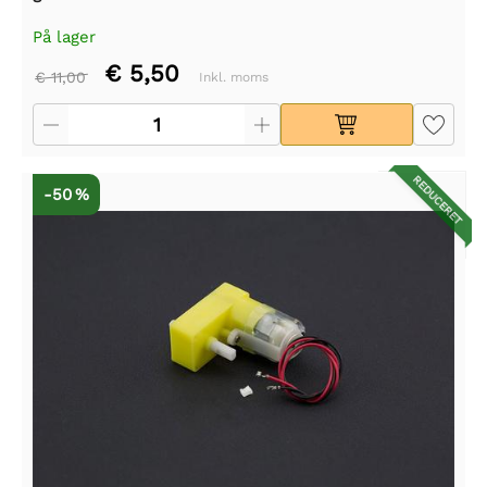
På lager
€ 5,50
€ 11,00
Inkl. moms
REDUCERET
-50 %