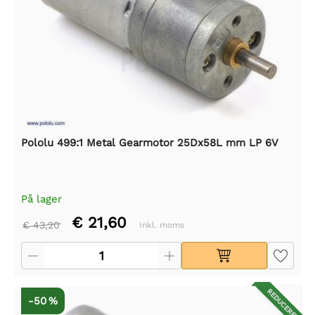
Pololu 499:1 Metal Gearmotor 25Dx58L mm LP 6V
På lager
€ 21,60
€ 43,20
Inkl. moms
REDUCERET
-50 %