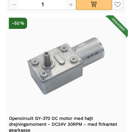
REDUCERET
-50 %
Opencircuit GY-370 DC motor med højt
drejningsmoment - DC24V 30RPM - med firkantet
gearkasse