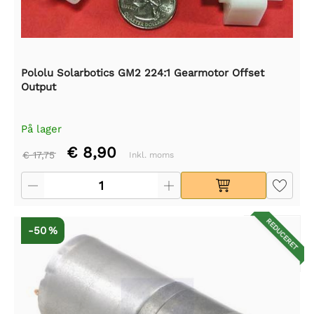
Pololu Solarbotics GM2 224:1 Gearmotor Offset
Output
På lager
€ 8,90
€ 17,75
Inkl. moms
REDUCERET
-50 %