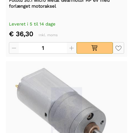
Pololu 30:1 Micro Metal Gearmotor HP 6V med
forlænget motoraksel
Leveret i 5 til 14 dage
€ 36,30
Inkl. moms