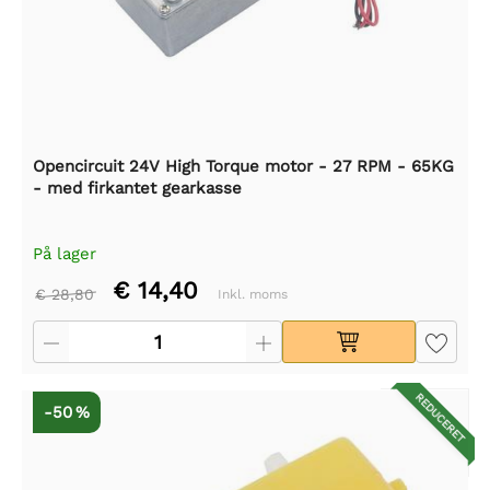
Opencircuit 24V High Torque motor - 27 RPM - 65KG
- med firkantet gearkasse
På lager
€ 14,40
€ 28,80
Inkl. moms
REDUCERET
-50 %