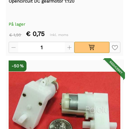
Opencircuit DC gearmotor 1:120
På lager
€ 0,75
€ 1,50
Inkl. moms
REDUCERET
-50 %