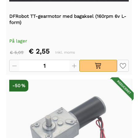
DFRobot TT-gearmotor med bagaksel (160rpm 6v L-
form)
På lager
€ 2,55
€ 5,05
Inkl. moms
REDUCERET
-50 %