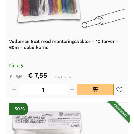
Velleman Sæt med monteringskabler - 10 farver -
60m - solid kerne
På lager
€ 7,55
€ 15,10
Inkl. moms
REDUCERET
-50 %