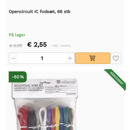
Opencircuit IC fodsæt, 66 stk
På lager
€ 2,55
€ 5,05
Inkl. moms
REDUCERET
-50 %