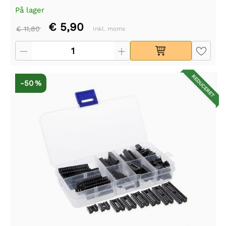
På lager
€ 5,90
€ 11,80
Inkl. moms
REDUCERET
-50 %