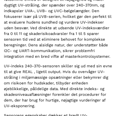
dygtigt UV-stråling, der spænder over 240-370nm, og
indkapsler UVA-, UVB- og UVC-bølgelængder. Den
fokuserer især på UVB-serien, hvilket gør den perfekt til
at evaluere hudens sundhed og vurdere UV-indekser
uden besvær. Ved direkte at udsende UV-indeksværdier
fra 0 til 11 og skaderisikoadvarsler fra 1 til 5 sparer
sensoren tid ved at eliminere behovet for komplekse
beregninger. Dens alsidige natur, der understøtter både
I2C- og UART-kommunikation, sikrer problemfri
integration med en bred vifte af masterkontrolsystemer.
UV-indeks 240-370-sensoren skiller sig ud med sin evne
til at give REAL , ligetil output. Hvis du overvåger UV-
stråling i miljømæssige opsætninger eller bekymrer dig
om risikoen for hudskader, tilbyder enheden
øjeblikkelige, pålidelige data. Med direkte indeks- og
skadesniveauaflæsninger forenkler det procedurer for
dem, der har brug for hurtige, nøjagtige vurderinger af
UV-eksponering.
Sensorens egenskaber dækker et bredt UV-