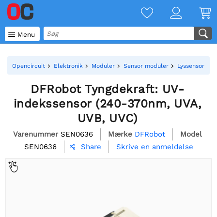

Menu
Opencircuit
Elektronik
Moduler
Sensor moduler
Lyssensor mo
DFRobot Tyngdekraft: UV-
indekssensor (240-370nm, UVA,
UVB, UVC)
Varenummer
SEN0636
Mærke
DFRobot
Model
SEN0636
Skrive en anmeldelse
Share
