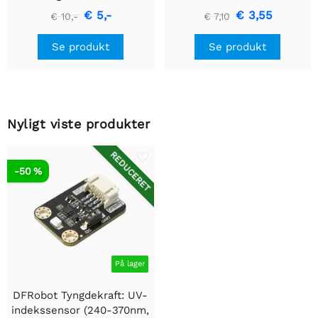
(ESP32-E/M0)
€ 5,-
€ 3,55
€ 10,-
€ 7,10
Se produkt
Se produkt
Nyligt viste produkter
REDUCERET
-50 %
På lager
DFRobot Tyngdekraft: UV-
indekssensor (240-370nm,