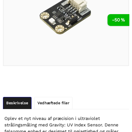
-50 %
Beskrivelse
Vedhæftede filer
Oplev et nyt niveau af præcision i ultraviolet
strålingsmåling med Gravity: UV Index Sensor. Denne
følsomme enhed er designet til nøjagtighed og måler