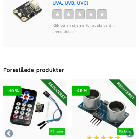
UVA, UVB, UVC)
★
★
★
★
★
Klik på en stjerne for at skrive din
anmeldelse
Foreslåede produkter
REDUCERET
REDUCERET
-49 %
-49 %


På lager
På lager