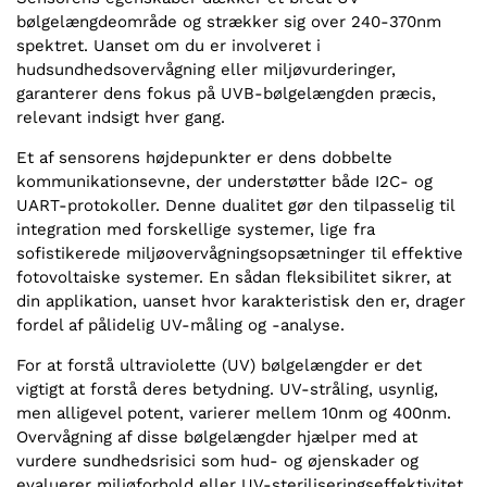
bølgelængdeområde og strækker sig over 240-370nm
spektret. Uanset om du er involveret i
hudsundhedsovervågning eller miljøvurderinger,
garanterer dens fokus på UVB-bølgelængden præcis,
relevant indsigt hver gang.
Et af sensorens højdepunkter er dens dobbelte
kommunikationsevne, der understøtter både I2C- og
UART-protokoller. Denne dualitet gør den tilpasselig til
integration med forskellige systemer, lige fra
sofistikerede miljøovervågningsopsætninger til effektive
fotovoltaiske systemer. En sådan fleksibilitet sikrer, at
din applikation, uanset hvor karakteristisk den er, drager
fordel af pålidelig UV-måling og -analyse.
For at forstå ultraviolette (UV) bølgelængder er det
vigtigt at forstå deres betydning. UV-stråling, usynlig,
men alligevel potent, varierer mellem 10nm og 400nm.
Overvågning af disse bølgelængder hjælper med at
vurdere sundhedsrisici som hud- og øjenskader og
evaluerer miljøforhold eller UV-steriliseringseffektivitet.