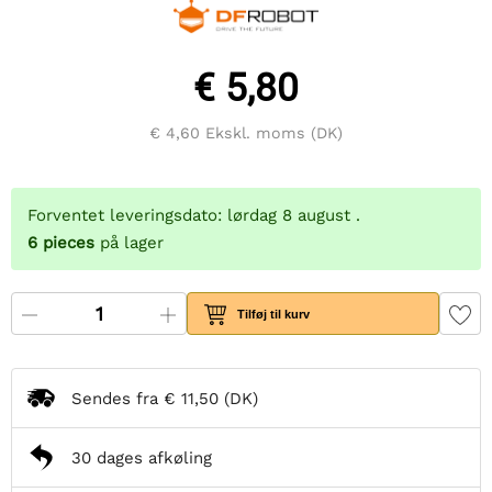
€ 5,80
€ 4,60
Ekskl. moms (DK)
Forventet leveringsdato: lørdag 8 august .
6
pieces
på lager
Tilføj til kurv
Sendes fra
€ 11,50
(DK)
30 dages afkøling