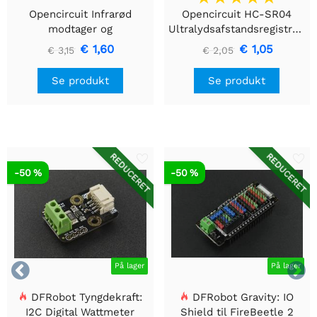
Opencircuit Infrarød
Opencircuit HC-SR04
modtager og
Ultralydsafstandsregistreringsmodul
fjernbetjeningssæt
€ 1,60
€ 1,05
€ 3,15
€ 2,05
Se produkt
Se produkt
REDUCERET
REDUCERET
-50 %
-50 %


På lager
På lager
DFRobot Tyngdekraft:
DFRobot Gravity: IO
I2C Digital Wattmeter
Shield til FireBeetle 2