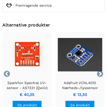
Fremragende service
Alternative produkter


Sparkfun Spectral UV-
Adafruit VCNL4010
sensor - AS7331 (Qwiic)
Nærheds-/lyssensor
€ 40,35
€ 13,30
Se produkt
Se produkt