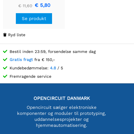
UVA, UVB, UVC)
€ 5,80
€ 11,60
Se produkt
Ryd liste

Bestil inden 23:59, forsendelse samme dag
Gratis fragt
fra € 150,-
Kundebedømmelse:
4.8
/ 5
Fremragende service
OPENCIRCUIT DANMARK
Opencircuit sælger elektroniske
komponenter og moduler til prototyping,
uddannelsesprojekter og
hjemmeautomatisering.