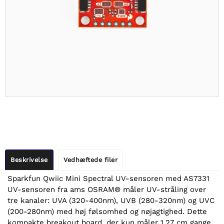
Beskrivelse
Vedhæftede filer
Sparkfun Qwiic Mini Spectral UV-sensoren med AS7331
UV-sensoren fra ams OSRAM® måler UV-stråling over
tre kanaler: UVA (320-400nm), UVB (280-320nm) og UVC
(200-280nm) med høj følsomhed og nøjagtighed. Dette
kompakte breakout board, der kun måler 1,27 cm gange