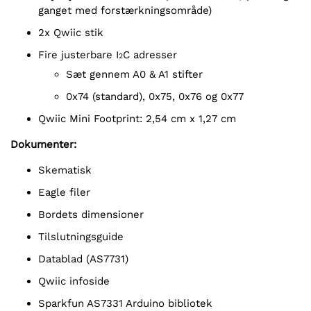
ganget med forstærkningsområde)
2x Qwiic stik
Fire justerbare I
C adresser
2
Sæt gennem A0 & A1 stifter
0x74 (standard), 0x75, 0x76 og 0x77
Qwiic Mini Footprint: 2,54 cm x 1,27 cm
Dokumenter:
Skematisk
Eagle filer
Bordets dimensioner
Tilslutningsguide
Datablad (AS7731)
Qwiic infoside
Sparkfun AS7331 Arduino bibliotek