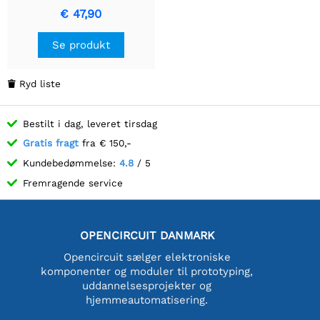
(Qwiic)
€ 47,90
Se produkt
Ryd liste

Bestilt i dag, leveret tirsdag
Gratis fragt
fra € 150,-
Kundebedømmelse:
4.8
/ 5
Fremragende service
OPENCIRCUIT DANMARK
Opencircuit sælger elektroniske
komponenter og moduler til prototyping,
uddannelsesprojekter og
hjemmeautomatisering.