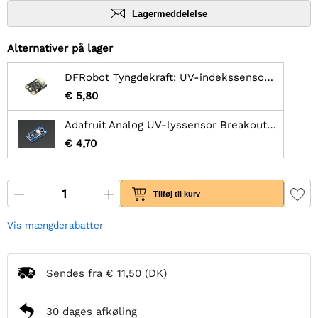
Lagermeddelelse
Alternativer på lager
DFRobot Tyngdekraft: UV-indekssensor (240-370nm, UVA, UVB, UVC)
€ 5,80
Adafruit Analog UV-lyssensor Breakout - GUVA-S12SD
€ 4,70
Tilføj til kurv
Vis mængderabatter
Sendes fra
€ 11,50
(DK)
30 dages afkøling