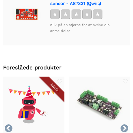
sensor - AS7331 (Qwiic)
★
★
★
★
★
Klik på en stjerne for at skrive din
anmeldelse
Foreslåede produkter
SALG

