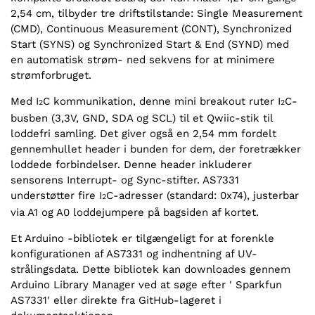
2,54 cm, tilbyder tre driftstilstande: Single Measurement
(CMD), Continuous Measurement (CONT), Synchronized
Start (SYNS) og Synchronized Start & End (SYND) med
en automatisk strøm- ned sekvens for at minimere
strømforbruget.
Med I
C kommunikation, denne mini breakout ruter I
C-
2
2
busben (3,3V, GND, SDA og SCL) til et Qwiic-stik til
loddefri samling. Det giver også en 2,54 mm fordelt
gennemhullet header i bunden for dem, der foretrækker
loddede forbindelser. Denne header inkluderer
sensorens Interrupt- og Sync-stifter. AS7331
understøtter fire I
C-adresser (standard: 0x74), justerbar
2
via A1 og A0 loddejumpere på bagsiden af kortet.
Et Arduino -bibliotek er tilgængeligt for at forenkle
konfigurationen af AS7331 og indhentning af UV-
strålingsdata. Dette bibliotek kan downloades gennem
Arduino Library Manager ved at søge efter ' Sparkfun
AS7331' eller direkte fra GitHub-lageret i