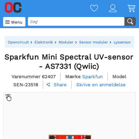

Menu
Opencircuit
Elektronik
Moduler
Sensor moduler
Lyssensor mo
Sparkfun Mini Spectral UV-sensor
- AS7331 (Qwiic)
Varenummer
62407
Mærke
Sparkfun
Model
SEN-23518
Skrive en anmeldelse
Share
