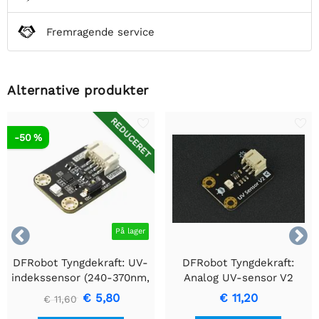
Fremragende service
Alternative produkter
REDUCERET
-50 %


På lager
DFRobot Tyngdekraft: UV-
DFRobot Tyngdekraft:
indekssensor (240-370nm,
Analog UV-sensor V2
UVA, UVB, UVC)
€ 5,80
€ 11,20
€ 11,60