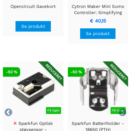
Opencircuit Gavekort
Cytron Maker Mini Sumo
Controller: Simplifying
Sumo Robot for
€ 40,15
begyndere
Se produkt
Se produkt
REDUCERET
REDUCERET
-50 %
-50 %


På lager
På lager
Sparkfun Optisk
Sparkfun Batteriholder -
støvsensor -
18650 (PTH)