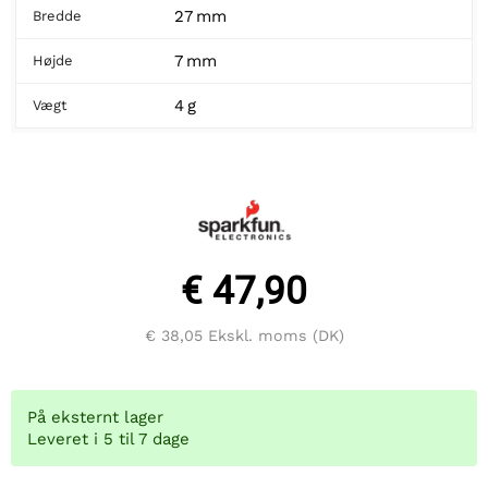
27 mm
Bredde
7 mm
Højde
4 g
Vægt
€ 47,90
€ 38,05
Ekskl. moms (DK)
På eksternt lager
Leveret i 5 til 7 dage