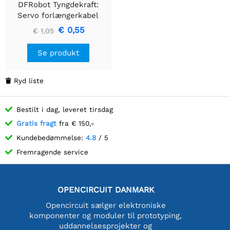
DFRobot Tyngdekraft:
Servo forlængerkabel
300mm
€ 0,55
€ 1,05
Se produkt
Ryd liste

Bestilt i dag, leveret tirsdag
Gratis fragt
fra € 150,-
Kundebedømmelse:
4.8
/ 5
Fremragende service
OPENCIRCUIT DANMARK
Opencircuit sælger elektroniske
komponenter og moduler til prototyping,
uddannelsesprojekter og