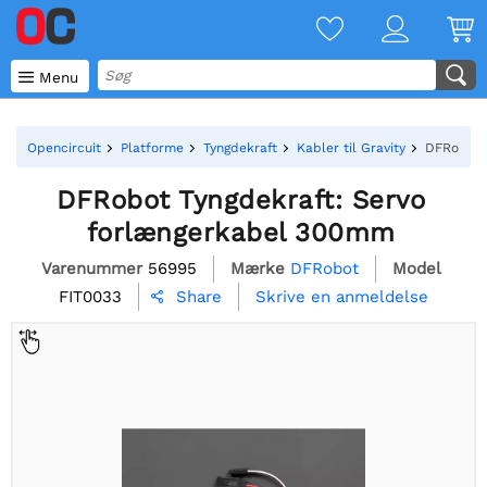

Menu
Opencircuit
Platforme
Tyngdekraft
Kabler til Gravity
DFRobot 
DFRobot Tyngdekraft: Servo
forlængerkabel 300mm
Varenummer
56995
Mærke
DFRobot
Model
FIT0033
Skrive en anmeldelse
Share
