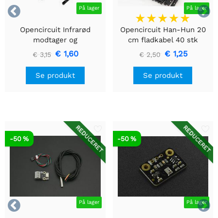


På lager
På lager
Opencircuit Infrarød
Opencircuit Han-Hun 20
modtager og
cm fladkabel 40 stk
fjernbetjeningssæt
€ 1,60
€ 1,25
€ 3,15
€ 2,50
Se produkt
Se produkt
REDUCERET
REDUCERET
-50 %
-50 %


På lager
På lager