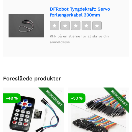
DFRobot Tyngdekraft: Servo
forlængerkabel 300mm
★
★
★
★
★
Klik på en stjerne for at skrive din
anmeldelse
Foreslåede produkter
REDUCERET
REDUCERET
-49 %
-50 %