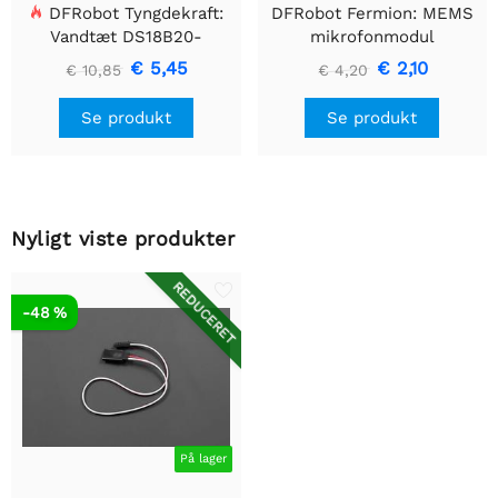
DFRobot Tyngdekraft:
DFRobot Fermion: MEMS
Vandtæt DS18B20-
mikrofonmodul
sensorsæt
€ 5,45
€ 2,10
€ 10,85
€ 4,20
Se produkt
Se produkt
Nyligt viste produkter
REDUCERET
-48 %
På lager