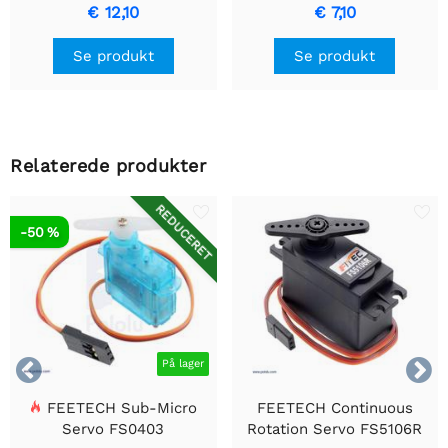
han - hun
hun
€ 12,10
€ 7,10
Se produkt
Se produkt
Relaterede produkter
REDUCERET
-50 %


På lager
FEETECH Sub-Micro
FEETECH Continuous
Servo FS0403
Rotation Servo FS5106R