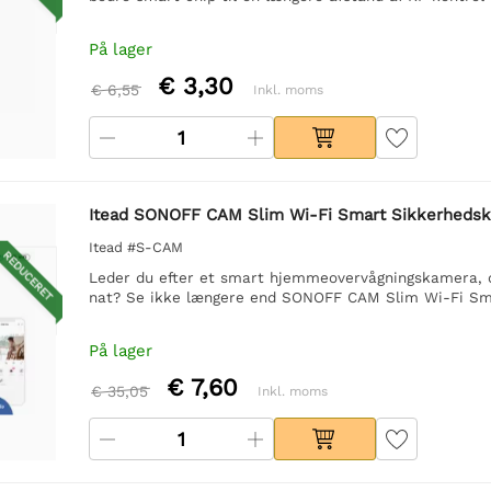
På lager
€ 3,30
€ 6,55
Inkl. moms
Itead SONOFF CAM Slim Wi-Fi Smart Sikkerheds
Itead #S-CAM
REDUCERET
Leder du efter et smart hjemmeovervågningskamera, der
nat? Se ikke længere end SONOFF CAM Slim Wi-Fi Sm
På lager
€ 7,60
€ 35,05
Inkl. moms