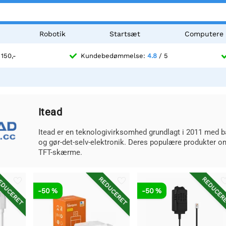
Robotik
Startsæt
Computere
 150,-
Kundebedømmelse:
4.8
/ 5
Itead
Itead er en teknologivirksomhed grundlagt i 2011 med ba
og gør-det-selv-elektronik. Deres populære produkter o
TFT-skærme.
DUCERET
REDUCERET
REDUCER
-50 %
-50 %