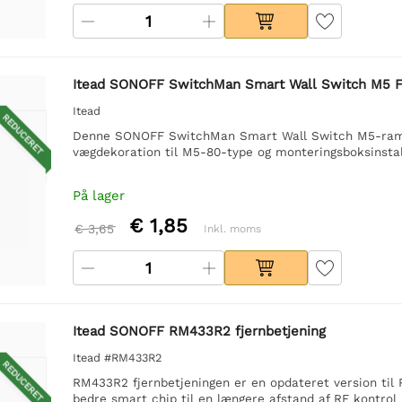
Itead SONOFF SwitchMan Smart Wall Switch M5 F
Itead
REDUCERET
Denne SONOFF SwitchMan Smart Wall Switch M5-ramme 
vægdekoration til M5-80-type og monteringsboksinstal
På lager
€ 1,85
€ 3,65
Inkl. moms
Itead SONOFF RM433R2 fjernbetjening
Itead #RM433R2
REDUCERET
RM433R2 fjernbetjeningen er en opdateret version ti
bedre smart chip til en længere afstand af RF kontro