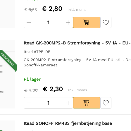
€ 2,80
€ 5,55
Inkl. moms
Itead GK-200MP2-B Strømforsyning - 5V 1A - EU-
Itead #TPF-DE
REDUCERET
GK-200MP2-B strømforsyning - 5V 1A med EU-stik. Denn
Sonoff-kameraet.
På lager
€ 2,30
€ 4,60
Inkl. moms
Itead SONOFF RM433 fjernbetjening base