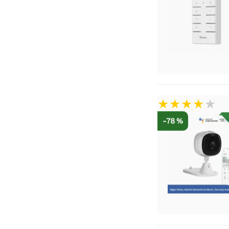
-78 %