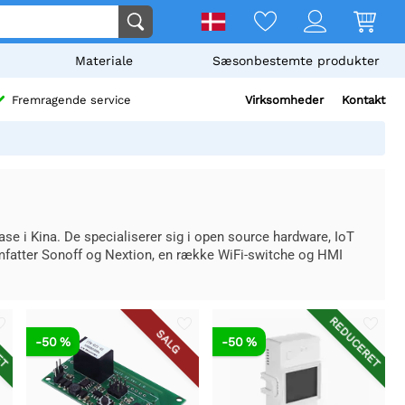
Materiale
Sæsonbestemte produkter
Virksomheder
Kontakt
Fremragende service
se i Kina. De specialiserer sig i open source hardware, IoT
mfatter Sonoff og Nextion, en række WiFi-switche og HMI
ET
REDUCERET
SALG
-50 %
-50 %