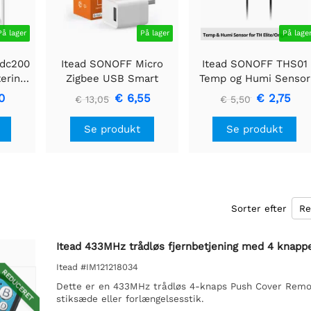
På lager
På lager
På lage
ldc200
Itead SONOFF Micro
Itead SONOFF THS01
kabel
Zigbee USB Smart
Temp og Humi Sensor
Adapter
med RJ9 stik
0
€ 6,55
€ 2,75
€ 13,05
€ 5,50
Se produkt
Se produkt
Sorter efter
Itead 433MHz trådløs fjernbetjening med 4 knapp
Itead #IM121218034
REDUCERET
Dette er en 433MHz trådløs 4-knaps Push Cover Remot
stiksæde eller forlængelsesstik.