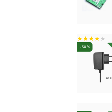
-50 %