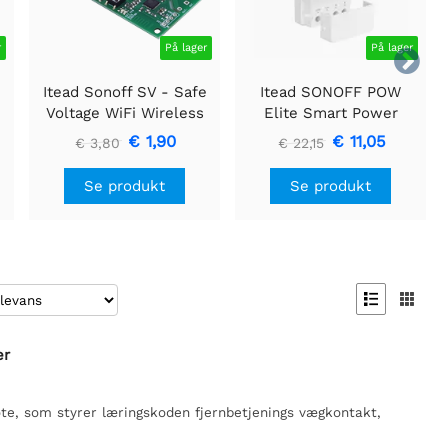
r
På lager
På lager

Itead Sonoff SV - Safe
Itead SONOFF POW
Voltage WiFi Wireless
Elite Smart Power
Switch
Meter Switch 16A
€ 1,90
€ 11,05
€ 3,80
€ 22,15
Se produkt
Se produkt


er
e, som styrer læringskoden fjernbetjenings vægkontakt,