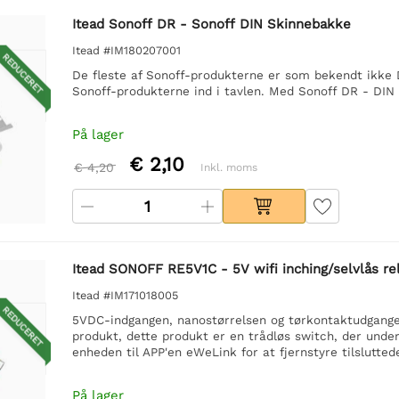
Itead Sonoff DR - Sonoff DIN Skinnebakke
Itead #IM180207001
REDUCERET
De fleste af Sonoff-produkterne er som bekendt ikke 
Sonoff-produkterne ind i tavlen. Med Sonoff DR - DIN 
På lager
€ 2,10
€ 4,20
Inkl. moms
Itead SONOFF RE5V1C - 5V wifi inching/selvlås r
Itead #IM171018005
REDUCERET
5VDC-indgangen, nanostørrelsen og tørkontaktudgange
produkt, dette produkt er en trådløs switch, der unders
enheden til APP'en eWeLink for at fjernstyre tilslutte
På lager