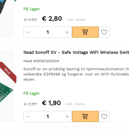
På lager
€ 2,80
€ 5,60
Inkl. moms
Itead Sonoff SV - Safe Voltage WiFi Wireless Swi
Itead #IM160220004
Sonoff er en prisbillig løsning til hjemmeautomation
SALG
velkendte ESP8266 og fungerer over en WiFi-forbindels
skyen.
På lager
€ 1,90
€ 3,80
Inkl. moms