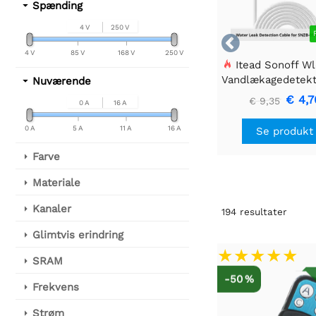
Spænding
4 V
250 V

4 V
85 V
168 V
250 V
Itead Sonoff W
Vandlækagedetekterings
Nuværende
€ 4,7
€ 9,35
0 A
16 A
0 A
5 A
11 A
16 A
Se produkt
Farve
Materiale
Kanaler
194
resultater
Glimtvis erindring
SRAM
-50 %
Frekvens
Strøm