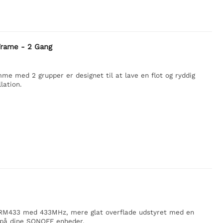
rame - 2 Gang
med 2 grupper er designet til at lave en flot og ryddig
lation.
l RM433 med 433MHz, mere glat overflade udstyret med en
l på dine SONOFF enheder.