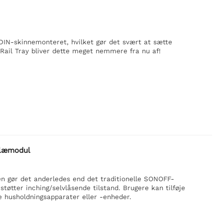
DIN-skinnemonteret, hvilket gør det svært at sætte
Rail Tray bliver dette meget nemmere fra nu af!
elæmodul
n gør det anderledes end det traditionelle SONOFF-
tøtter inching/selvlåsende tilstand. Brugere kan tilføje
de husholdningsapparater eller -enheder.