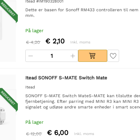
Itead #IM190328001
REDUCERET
Dette er basen for Sonoff RM433 controlleren til nem o
mm.
På lager
€ 2,10
€ 4,20
Inkl. moms
Itead SONOFF S-MATE Switch Mate
Itead
REDUCERET
SONOFF S-MATE Switch MateS-MATE kan tilslutte den 
fjernbetjening. Efter parring med MINI R3 kan MINI 
signalet og udløse andre smarte enheder i smart scen
På lager
€ 6,00
€ 12,00
Inkl. moms