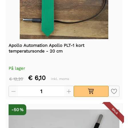
Apollo Automation Apollo PLT-1 kort
temperatursonde - 20 cm
På lager
€ 6,10
€ 12,20
Inkl. moms
-50 %
SALG