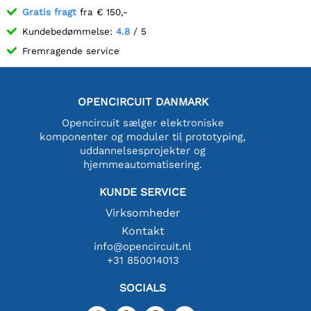
Gratis fragt
fra € 150,-
Kundebedømmelse:
4.8
/ 5
Fremragende service
OPENCIRCUIT DANMARK
Opencircuit sælger elektroniske
komponenter og moduler til prototyping,
uddannelsesprojekter og
hjemmeautomatisering.
KUNDE SERVICE
Virksomheder
Kontakt
info@opencircuit.nl
+31 850014013
SOCIALS