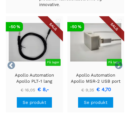
innovative.
SALG
SALG
-50 %
-50 %
På lager
På lager


Apollo Automation
Apollo Automation
Apollo PLT-1 lang
Apollo MSR-2 USB port
temperatursonde - 150
på bagsiden
€ 8,-
€ 4,70
€ 16,05
€ 9,35
cm
Se produkt
Se produkt