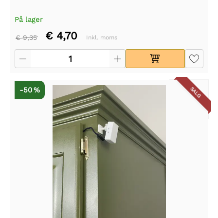
På lager
€ 4,70
€ 9,35
Inkl. moms
-50 %
SALG