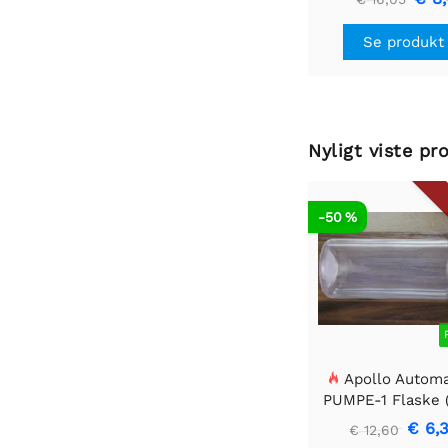
cm
Se produkt
Nyligt viste pr
-50 %
Apollo Automa
PUMPE-1 Flaske 
ml)
€ 6,
€ 12,60