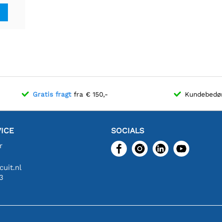
Gratis fragt
fra € 150,-
Kundebed
ICE
SOCIALS
r
uit.nl
3