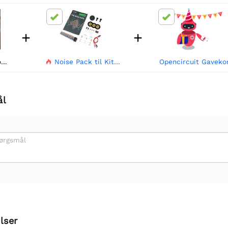
+
+
)
Noise Pack til Kitronik Inventor's Kit til BBC micro:bit
Opencircuit Gaveko

ål
pørgsmål
lser