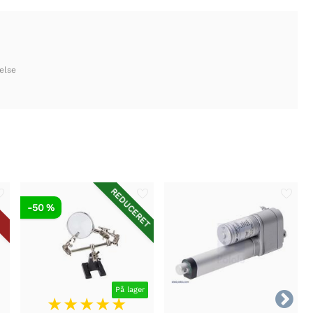
else
REDUCERET
-50 %
På lager
