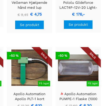
Velleman Hjælpende
Pololu Glideforce
hånd med lup
LACT4P-12V-20 Light-
Duty lineær aktuator
€ 4,75
€ 176,-
€ 9,45
med feedback: 50 kgf,
4" slaglængde, 0,57"/s,
Se produkt
Se produkt
12V
SALG
SALG
-50 %
-50 %
r
På lager
På lager
Apollo Automation
Apollo Automation
Apollo PLT-1 kort
PUMPE-1 Flaske (1000
temperatursonde - 20
ml)
€ 6,10
€ 6,30
€ 12,20
€ 12,60