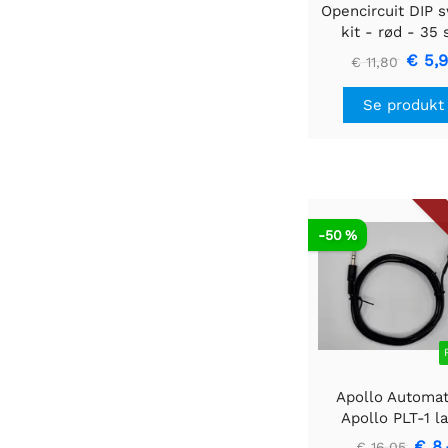
Opencircuit DIP 
kit - rød - 35 
€ 5,
€ 11,80
Se produkt
-50 %
Apollo Automat
Apollo PLT-1 l
temperatursonde 
€ 8,
€ 16,05