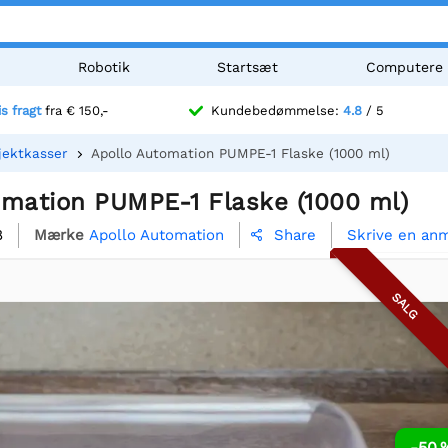
Robotik
Startsæt
Computere
is fragt
fra € 150,-
Kundebedømmelse:
4.8
/ 5
jektkasser
Apollo Automation PUMPE-1 Flaske (1000 ml)
omation PUMPE-1 Flaske (1000 ml)
8
Mærke
Apollo Automation
Skrive en an
Share

SALG
-50 