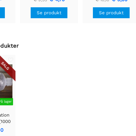
Se produkt
Se produkt
odukter
SALG
På lager
tion
(1000
30