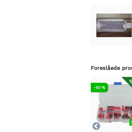
Foreslåede pro
RE
-50 %
