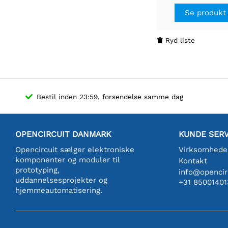
Se produkt
Ryd liste

Bestil inden 23:59, forsendelse samme dag
OPENCIRCUIT DANMARK
KUNDE SERV
Opencircuit sælger elektroniske
Virksomhede
komponenter og moduler til
Kontakt
prototyping,
info@opencirc
uddannelsesprojekter og
+31 85001401
hjemmeautomatisering.