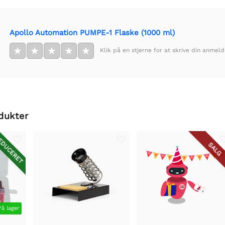
Apollo Automation PUMPE-1 Flaske (1000 ml)
★
★
★
★
★
Klik på en stjerne for at skrive din anmeld
dukter
DUCERET
SALG
På lager