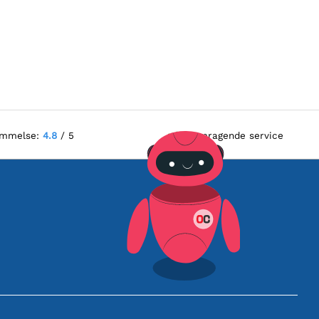
ømmelse:
4.8
/ 5
Fremragende service