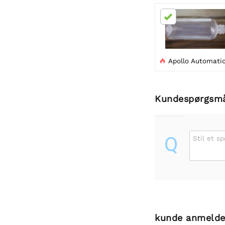
Apollo Automation PUMPE-1 Flaske (1000 ml

Kundespørgsm
Q
Stil et s
kunde anmelde