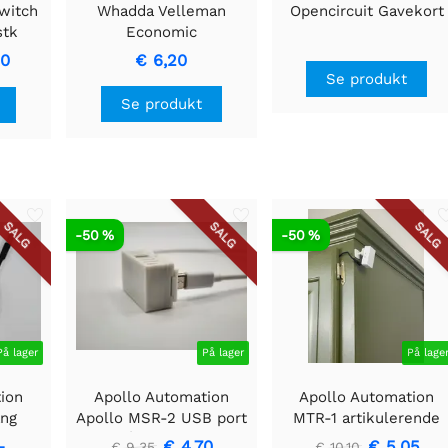
switch
Whadda Velleman
Opencircuit Gavekort
stk
Economic
loddekolbeholder
90
€ 6,20
Se produkt
Se produkt
SALG
SALG
SALG
-50 %
-50 %
På lager
På lager
På lage
ion
Apollo Automation
Apollo Automation
ang
Apollo MSR-2 USB port
MTR-1 artikulerende
- 150
på bagsiden
vægbeslag
-
€ 4,70
€ 5,05
€ 9,35
€ 10,10