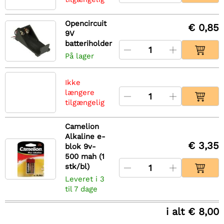
Opencircuit
€ 0,85
9V
batteriholder
På lager
Ikke
længere
tilgængelig
Camelion
Alkaline e-
€ 3,35
blok 9v-
500 mah (1
stk/bl)
Leveret i 3
til 7 dage
i alt € 8,00