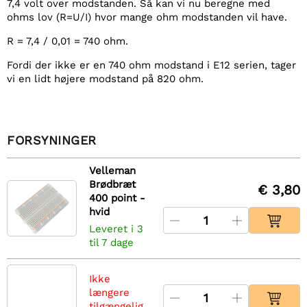
7,4 volt over modstanden. Så kan vi nu beregne med
ohms lov (R=U/I) hvor mange ohm modstanden vil have.
R = 7,4 / 0,01 = 740 ohm.
Fordi der ikke er en 740 ohm modstand i E12 serien, tager
vi en lidt højere modstand på 820 ohm.
FORSYNINGER
Velleman
Brødbræt
€ 3,80
400 point -
hvid
Leveret i 3
til 7 dage
Ikke
længere
tilgængelig