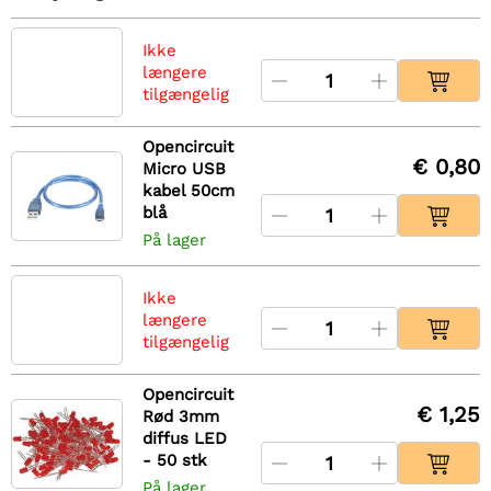
Ikke
længere
tilgængelig
Opencircuit
€ 0,80
Micro USB
kabel 50cm
blå
På lager
Ikke
længere
tilgængelig
Opencircuit
€ 1,25
Rød 3mm
diffus LED
- 50 stk
På lager