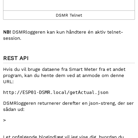
DSMR Telnet
NB!
DSMRloggeren kan kun håndtere én aktiv telnet-
session.
REST API
Hvis du vil bruge dataene fra Smart Meter fra et andet
program, kan du hente dem ved at anmode om denne
URL:
http://ESP01-DSMR.local/getActual.json
DSMRloggeren returnerer derefter en json-streng, der ser
sådan ud:
>
I et opfølgende blogindlæg vil jeg vise dig, hvordan du