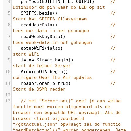
4
pinMode
(
BUILTIN_LED
, 
OUTPUT
)  
// 
Definieer de pin waar de LED op zit
5
SPIFFS
.
begin
()                
// 
Start het SPIFFS filesysteem
6
readHourData
()                
// 
Lees uur-data in het geheugen
7
readWeekDayData
()             
// 
Lees week-data in het geheugen
8
setupWiFi
(
false
)              
// 
start WiFi
9
TelnetStream
.
begin
()          
// 
start de Telnet Server
10
ArduinoOTA
.
begin
()            
// 
configure Over The Air updates
11
reader
.
enable
(
true
)           
// 
Start de DSMR reader
12
13
// met “Server.on()” geef je aan welke 
functie moet worden uitgevoerd als de 
browser een bepaalde URL opvraagt. Als de 
browser client bijvoorbeeld 
“/getActual.json” opvraagt zal de functie 
“sendDataActual()” worden aangeroepen. Deze 