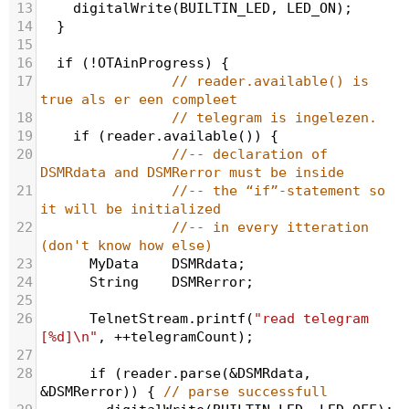
13
digitalWrite
(
BUILTIN_LED
, 
LED_ON
);
14
  }
15
16
if
 (
!
OTAinProgress
) {
17
// reader.available() is 
true als er een compleet
18
// telegram is ingelezen.
19
if
 (
reader
.
available
()) {
20
//-- declaration of 
DSMRdata and DSMRerror must be inside 
21
//-- the “if”-statement so 
it will be initialized
22
//-- in every itteration 
(don't know how else)
23
MyData
DSMRdata
;
24
String
DSMRerror
;
25
26
TelnetStream
.
printf
(
"read telegram 
[%d]\n"
, 
++
telegramCount
);
27
28
if
 (
reader
.
parse
(
&
DSMRdata
, 
&
DSMRerror
)) { 
// parse successfull