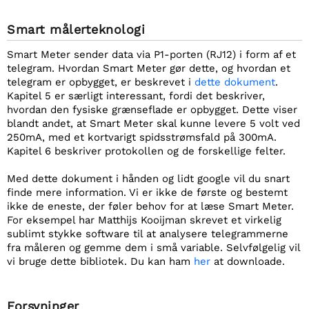
Smart målerteknologi
Smart Meter sender data via P1-porten (RJ12) i form af et
telegram. Hvordan Smart Meter gør dette, og hvordan et
telegram er opbygget, er beskrevet i
dette dokument
.
Kapitel 5 er særligt interessant, fordi det beskriver,
hvordan den fysiske grænseflade er opbygget. Dette viser
blandt andet, at Smart Meter skal kunne levere 5 volt ved
250mA, med et kortvarigt spidsstrømsfald på 300mA.
Kapitel 6 beskriver protokollen og de forskellige felter.
Med dette dokument i hånden og lidt google vil du snart
finde mere information. Vi er ikke de første og bestemt
ikke de eneste, der føler behov for at læse Smart Meter.
For eksempel har Matthijs Kooijman skrevet et virkelig
sublimt stykke software til at analysere telegrammerne
fra måleren og gemme dem i små variable. Selvfølgelig vil
vi bruge dette bibliotek. Du kan ham
her
at downloade.
Forsyninger