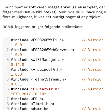
I princippet er softwaren meget enkel (se eksemplet, der
følger med DMSR-biblioteket). Men hvis du vil have nogle
flere muligheder, bliver det hurtigt noget af et projekt!
DSMR-loggeren bruger følgende biblioteker:
1
#include
<
ESP8266WiFi
.
h
>
// version 
1.0.0
2
#include
<
ESP8266WebServer
.
h
>
// Version 
1.0.0
3
#include
<
WiFiManager
.
h
>
// version 
0.14.0 
4
#include
<
ArduinoOTA
.
h
>
// Version 
1.0.0
5
#include
<
TelnetStream
.
h
>
// Version 
0.0.1
6
#include
"FTPserver.h"
// Version 
"FTP-2017-10-18"
7
#include
<
FS
.
h
>
8
#include
<
TimeLib
.
h
>
9
#include
<
dsmr
.
h
>
// Version 