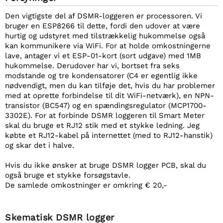
Den vigtigste del af DSMR-loggeren er processoren. Vi
bruger en ESP8266 til dette, fordi den udover at være
hurtig og udstyret med tilstrækkelig hukommelse også
kan kommunikere via WiFi. For at holde omkostningerne
lave, antager vi et ESP-01-kort (sort udgave) med 1MB
hukommelse. Derudover har vi, bortset fra seks
modstande og tre kondensatorer (C4 er egentlig ikke
nødvendigt, men du kan tilføje det, hvis du har problemer
med at oprette forbindelse til dit WiFi-netværk), en NPN-
transistor (BC547) og en spændingsregulator (MCP1700-
3302E). For at forbinde DSMR loggeren til Smart Meter
skal du bruge et RJ12 stik med et stykke ledning. Jeg
købte et RJ12-kabel på internettet (med to RJ12-hanstik)
og skar det i halve.
Hvis du ikke ønsker at bruge DSMR logger PCB, skal du
også bruge et stykke forsøgstavle.
De samlede omkostninger er omkring € 20,-
Skematisk DSMR logger