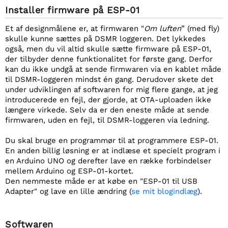
Installer firmware på ESP-01
Et af designmålene er, at firmwaren "
Om luften
” (med fly)
skulle kunne sættes på DSMR loggeren. Det lykkedes
også, men du vil altid skulle sætte firmware på ESP-01,
der tilbyder denne funktionalitet for første gang. Derfor
kan du ikke undgå at sende firmwaren via en kablet måde
til DSMR-loggeren mindst én gang. Derudover skete det
under udviklingen af softwaren for mig flere gange, at jeg
introducerede en fejl, der gjorde, at OTA-uploaden ikke
længere virkede. Selv da er den eneste måde at sende
firmwaren, uden en fejl, til DSMR-loggeren via ledning.
Du skal bruge en programmør til at programmere ESP-01.
En anden billig løsning er at indlæse et specielt program i
en Arduino UNO og derefter lave en række forbindelser
mellem Arduino og ESP-01-kortet.
Den nemmeste måde er at købe en "ESP-01 til USB
Adapter" og lave en lille ændring (
se mit blogindlæg
).
Softwaren