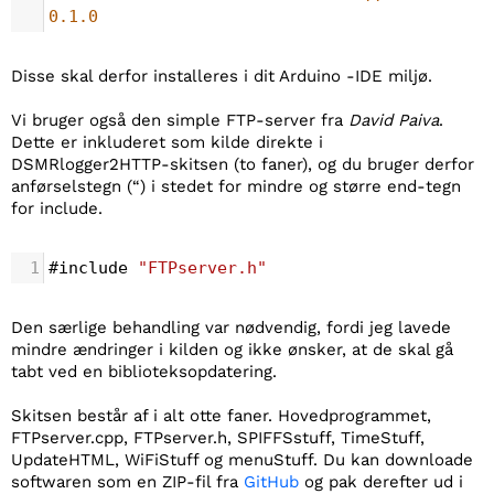
0.1.0
Disse skal derfor installeres i dit Arduino -IDE miljø.
Vi bruger også den simple FTP-server fra
David Paiva
.
Dette er inkluderet som kilde direkte i
DSMRlogger2HTTP-skitsen (to faner), og du bruger derfor
anførselstegn (“) i stedet for mindre og større end-tegn
for include.
1
#include
"FTPserver.h"
Den særlige behandling var nødvendig, fordi jeg lavede
mindre ændringer i kilden og ikke ønsker, at de skal gå
tabt ved en biblioteksopdatering.
Skitsen består af i alt otte faner. Hovedprogrammet,
FTPserver.cpp, FTPserver.h, SPIFFSstuff, TimeStuff,
UpdateHTML, WiFiStuff og menuStuff. Du kan downloade
softwaren som en ZIP-fil fra
GitHub
og pak derefter ud i