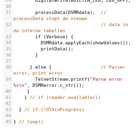
29
digitalWrite
(
BUILTIN_LED
, 
LED_OFF
);
30
31
processData
(
DSMRdata
);  
// 
processData stopt de nieuwe 
32
// data in 
de interne tabellen
33
if
 (
Verbose
) {
34
DSMRdata
.
applyEach
(
showValues
());
35
printData
();
36
        }
37
38
      } 
else
 {                  
// Parser 
error, print error
39
TelnetStream
.
printf
(
"Parse error 
%s\n"
, 
DSMRerror
.
c_str
());
40
     }
41
    } 
// if (reader.available()) 
42
43
  } 
// if (!OTAinProgress) 
44
45
} 
// loop()