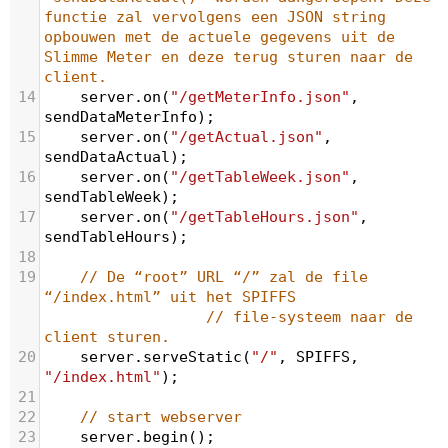
functie zal vervolgens een JSON string 
opbouwen met de actuele gegevens uit de 
Slimme Meter en deze terug sturen naar de 
client.
14
server
.
on
(
"/getMeterInfo.json"
, 
sendDataMeterInfo
);
15
server
.
on
(
"/getActual.json"
, 
sendDataActual
);
16
server
.
on
(
"/getTableWeek.json"
, 
sendTableWeek
);
17
server
.
on
(
"/getTableHours.json"
, 
sendTableHours
);
18
19
// De “root” URL “/” zal de file 
“/index.html” uit het SPIFFS               
  // file-systeem naar de 
client sturen.
20
server
.
serveStatic
(
"/"
, 
SPIFFS
, 
"/index.html"
);
21
22
// start webserver
23
server
.
begin
();            