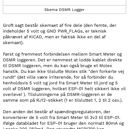
Skema DSMR Logger
Groft sagt består skemaet af fire dele (den femte, der
indeholder 5 volt og GND PWR_FLAGs, er teknisk
påkrævet af KiCAD, men er faktisk ikke en del af
skemaet).
Først og fremmest forbindelsen mellem Smart Meter og
DSMR loggeren. Det er nemmest at lodde kablet direkte
til DSMR loggeren, men du kan også bruge et Molex
hanstik. Du kan ikke tilslutte Molex stik "den forkerte vej
rundt" (det ville være irriterende, for så forbinder du
henholdsvis 5 volt og jord fra Smart Meter til jord og 5
volt af DSMR loggeren, hvilket ESP-01 helt sikkert ikke vil
overleve! ). Tilslutningerne på DSMR-loggeren er de
samme som på RJ12-stikket (1 er tilsluttet 1, 2 til 2 osv.).
Den anden del består af spændingsregulatoren, der
konverterer de 5 volt fra Smart Meter til 3v3 til ESP-01.
Ifølge databladet for ESP-01 bruger den normalt 80mA og