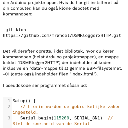
din Arduino projektmappe. Hvis du har git installeret på
din computer, kan du også klone depotet med
kommandoen:
 git klon 
https://github.com/mrWheel/DSMRlogger2HTTP.git
Det vil derefter oprette, i det bibliotek, hvor du kører
kommandoen (helst Arduino projektmappen), en mappe
kaldet "DSMRlogger2HTTP", der indeholder al koden,
inklusive en "data"-mappe til at gemme ESP-filsystemet.
-01 (dette også indeholder filen "index.html").
I pseudokode ser programmet sådan ud:
1
Setup
() {
2
// hierin worden de gebruikelijke zaken 
ingesteld.
3
Serial
.
begin
(
115200
, 
SERIAL_8N1
)  
// 
Stel de snelheid van de Serial