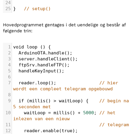
24
25
}
// setup() 
Hovedprogrammet gentages i det uendelige og består af
følgende trin:
1
void
loop
 () {
2
ArduinoOTA
.
handle
();
3
server
.
handleClient
();
4
ftpSrv
.
handleFTP
();
5
handleKeyInput
();
6
7
reader
.
loop
();         
// hier 
wordt een compleet telegram opgebouwd
8
9
if
 (
millis
() 
>
waitLoop
) {    
// begin na 
5 seconden met
10
waitLoop
=
millis
() 
+
5000
;
// het 
inlezen van een nieuw
11
// telegram
12
reader
.
enable
(
true
);