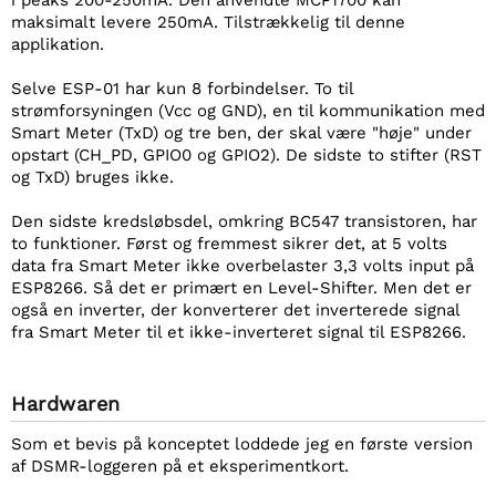
i peaks 200-250mA. Den anvendte MCP1700 kan
maksimalt levere 250mA. Tilstrækkelig til denne
applikation.
Selve ESP-01 har kun 8 forbindelser. To til
strømforsyningen (Vcc og GND), en til kommunikation med
Smart Meter (TxD) og tre ben, der skal være "høje" under
opstart (CH_PD, GPIO0 og GPIO2). De sidste to stifter (RST
og TxD) bruges ikke.
Den sidste kredsløbsdel, omkring BC547 transistoren, har
to funktioner. Først og fremmest sikrer det, at 5 volts
data fra Smart Meter ikke overbelaster 3,3 volts input på
ESP8266. Så det er primært en Level-Shifter. Men det er
også en inverter, der konverterer det inverterede signal
fra Smart Meter til et ikke-inverteret signal til ESP8266.
Hardwaren
Som et bevis på konceptet loddede jeg en første version
af DSMR-loggeren på et eksperimentkort.