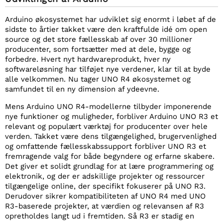
Arduino økosystemet har udviklet sig enormt i løbet af de
sidste to årtier takket være den kraftfulde idé om open
source og det store fællesskab af over 30 millioner
producenter, som fortsætter med at dele, bygge og
forbedre. Hvert nyt hardwareprodukt, hver ny
softwareløsning har tilføjet nye verdener, klar til at byde
alle velkommen. Nu tager UNO R4 økosystemet og
samfundet til en ny dimension af ydeevne.
Mens Arduino UNO R4-modellerne tilbyder imponerende
nye funktioner og muligheder, forbliver Arduino UNO R3 et
relevant og populært værktøj for producenter over hele
verden. Takket være dens tilgængelighed, brugervenlighed
og omfattende fællesskabssupport forbliver UNO R3 et
fremragende valg for både begyndere og erfarne skabere.
Det giver et solidt grundlag for at lære programmering og
elektronik, og der er adskillige projekter og ressourcer
tilgængelige online, der specifikt fokuserer på UNO R3.
Derudover sikrer kompatibiliteten af UNO R4 med UNO
R3-baserede projekter, at værdien og relevansen af R3
opretholdes langt ud i fremtiden. Så R3 er stadig en