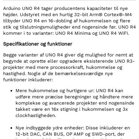
Arduino UNO R4 tager producentens kapaciteter til nye
højder. Udstyret med en hurtig 32-bit Arm® Cortex®-M4
tilbyder UNO R4 en 16-dobling af hukommelsen og flere
stik og tilslutningsmuligheder end nogensinde før. UNO R4
kommer i to varianter: UNO R4 Minima og UNO R4 WiFI.
Specifikationer og funktioner
Begge varianter af UNO R4 giver dig mulighed for nemt at
begynde at oprette eller opgradere eksisterende UNO R3-
projekter med mere processorkraft, hukommelse og
hastighed. Nogle af de bemærkelsesværdige nye
funktioner inkluderer:
Mere hukommelse og hurtigere ur: UNO R4 kan
udføre mere præcise beregninger og håndtere mere
komplekse og avancerede projekter end nogensinde
takket være en 16x stigning i hukommelsen og 3x
clockhastigheden.
Nye indbyggede ydre enheder: Disse inkluderer en
12-bit DAC, CAN BUS, OP AMP og SWD-port, der