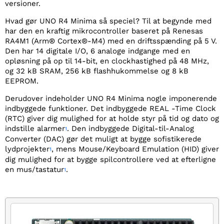
versioner.
Hvad gør UNO R4 Minima så speciel? Til at begynde med
har den en kraftig mikrocontroller baseret på Renesas
RA4M1 (Arm® Cortex®-M4) med en driftsspænding på 5 V.
Den har 14 digitale I/O, 6 analoge indgange med en
opløsning på op til 14-bit, en clockhastighed på 48 MHz,
og 32 kB SRAM, 256 kB flashhukommelse og 8 kB
EEPROM.
Derudover indeholder UNO R4 Minima nogle imponerende
indbyggede funktioner. Det indbyggede REAL -Time Clock
(RTC) giver dig mulighed for at holde styr på tid og dato og
indstille alarmer
. Den indbyggede Digital-til-Analog
1
Converter (DAC) gør det muligt at bygge sofistikerede
lydprojekter​
​, mens Mouse/Keyboard Emulation (HID) giver
1
dig mulighed for at bygge spilcontrollere ved at efterligne
en mus/tastatur​
​.
1