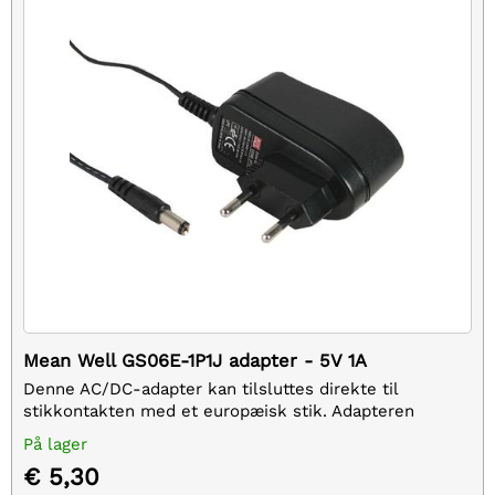
Mean Well GS06E-1P1J adapter - 5V 1A
Denne AC/DC-adapter kan tilsluttes direkte til
stikkontakten med et europæisk stik. Adapteren
genererer 5VDC med en maksimal strøm på 1A og en
På lager
effektivitet omkring 80%.
€ 5,30