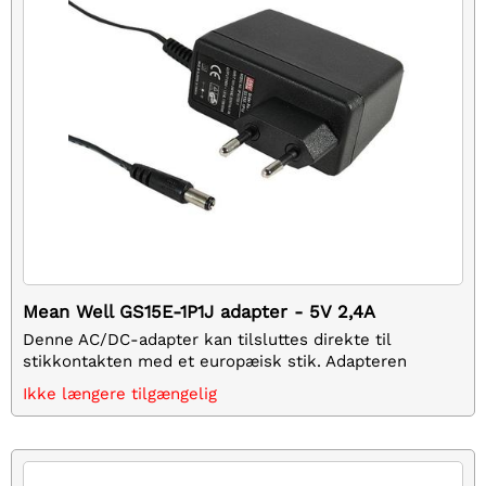
Mean Well GS15E-1P1J adapter - 5V 2,4A
Denne AC/DC-adapter kan tilsluttes direkte til
stikkontakten med et europæisk stik. Adapteren
genererer 5VDC med en maksimal strøm på 2,4A og en
Ikke længere tilgængelig
effektivitet omkring 80%.