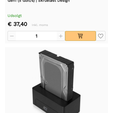
Gen1 (5 Gbit/s) | Skrueløst Design
Udsolgt
€ 37,40
Inkl. moms