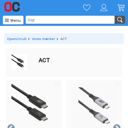

Menu
Opencircuit
Vores mærker
ACT
ACT

