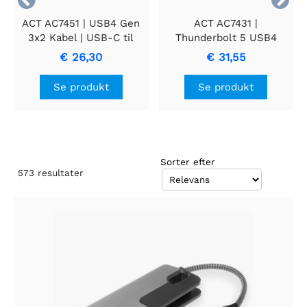
ACT AC7451 | USB4 Gen
ACT AC7431 |
3x2 Kabel | USB-C til
Thunderbolt 5 USB4
USB-C | 0,8m | Sort
Kabel | USB-C til USB-C
€ 26,30
€ 31,55
| 1,5 m | USB-IF
certificeret | Sort
Se produkt
Se produkt
Sorter efter
573
resultater