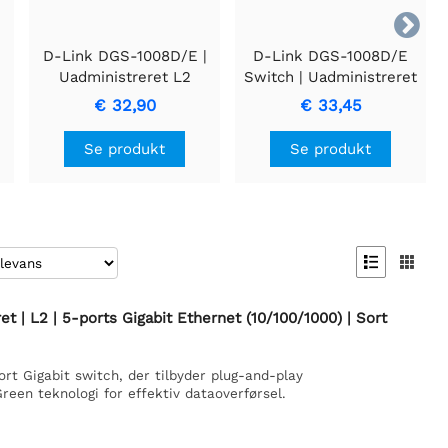

|
D-Link DGS-1008D/E |
D-Link DGS-1008D/E
Uadministreret L2
Switch | Uadministreret
Switch | 8 Porte |
| Gigabit Ethernet
€ 32,90
€ 33,45
Gigabit Ethernet
(10/100/1000 Mbps)
(10/100/1000 Mbps) |
Se produkt
Se produkt
Sort


| L2 | 5-ports Gigabit Ethernet (10/100/1000) | Sort
t Gigabit switch, der tilbyder plug-and-play
reen teknologi for effektiv dataoverførsel.