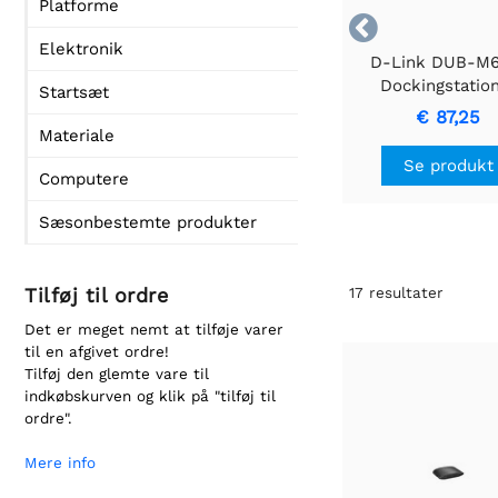
Platforme

Elektronik
D-Link DUB-M6
Dockingstatio
Startsæt
portreplikator |
€ 87,25
3.2 Gen 1 |
Materiale
Aluminium/So
Se produkt
Computere
Sæsonbestemte produkter
Tilføj til ordre
17
resultater
Det er meget nemt at tilføje varer
til en afgivet ordre!
Tilføj den glemte vare til
indkøbskurven og klik på "tilføj til
ordre".
Mere info