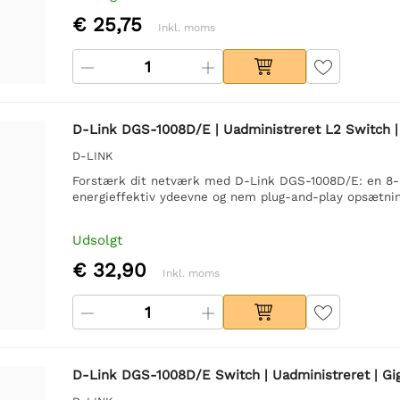
€ 25,75
Inkl. moms
D-Link DGS-1008D/E | Uadministreret L2 Switch | 8
D-LINK
Forstærk dit netværk med D-Link DGS-1008D/E: en 8-po
energieffektiv ydeevne og nem plug-and-play opsætnin
Udsolgt
€ 32,90
Inkl. moms
D-Link DGS-1008D/E Switch | Uadministreret | Gig