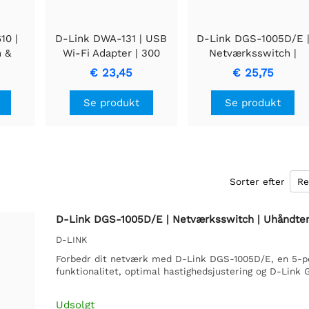
10 |
D-Link DWA-131 | USB
D-Link DGS-1005D/E 
n &
Wi-Fi Adapter | 300
Netværksswitch |
 USB-C
Mbps | Nano-størrelse |
Uhåndteret | L2 | 5-
€ 23,45
€ 25,75
Sort
ports Gigabit Ethernet
rt
(10/100/1000) | Sort
Se produkt
Se produkt
Sorter efter
D-Link DGS-1005D/E | Netværksswitch | Uhåndteret 
D-LINK
Forbedr dit netværk med D-Link DGS-1005D/E, en 5-por
funktionalitet, optimal hastighedsjustering og D-Link G
Udsolgt