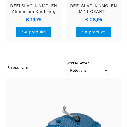
DEFI SLAGLIJNMOLEN
DEFI SLAGLIJNMOLEN
Aluminium Kridtsnor,
MINI-GEANT -
30m
Præcisionsværktøj med
€ 14,75
€ 28,95
30-meter linje
Se produkt
Se produkt
Sorter efter
8
resultater