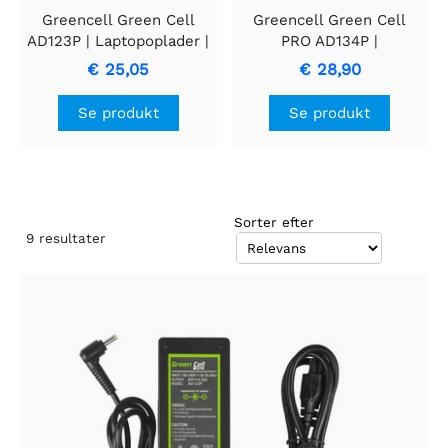
Greencell Green Cell
Greencell Green Cell
AD123P | Laptopoplader |
PRO AD134P |
65W | 3.25A | 20V
Strømforsyning | 20V |
€ 25,05
€ 28,90
3,25A | 65W
Se produkt
Se produkt
Sorter efter
9
resultater