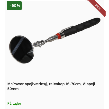
-90 %
SALG
McPower spejlværktøj, teleskop 16-70cm, Ø spejl
50mm
På lager