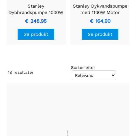
Stanley
Stanley Dykvandspumpe
Dybbrøndspumpe 1000W
med 1100W Motor
uden ekstern
€ 248,95
€ 164,90
koblingsboks
Se produkt
Se produkt
Sorter efter
18
resultater