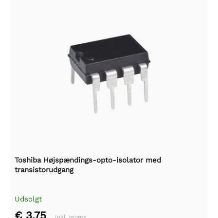
Toshiba Højspændings-opto-isolator med
transistorudgang
Udsolgt
€ 3,75
Inkl. moms