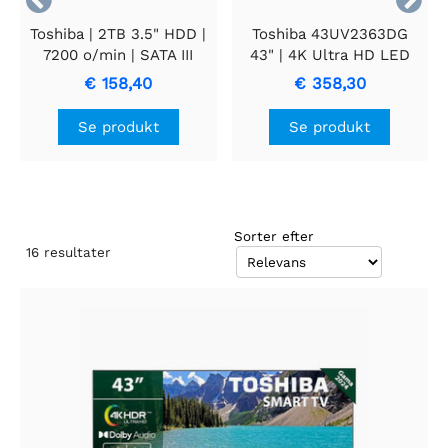
Toshiba | 2TB 3.5" HDD |
Toshiba 43UV2363DG
7200 o/min | SATA III
43" | 4K Ultra HD LED
(6Gb/s)
Smart TV | VIDAA + Wifi |
€ 158,40
€ 358,30
Dolby Vision | 50Hz
Se produkt
Se produkt
Sorter efter
16
resultater