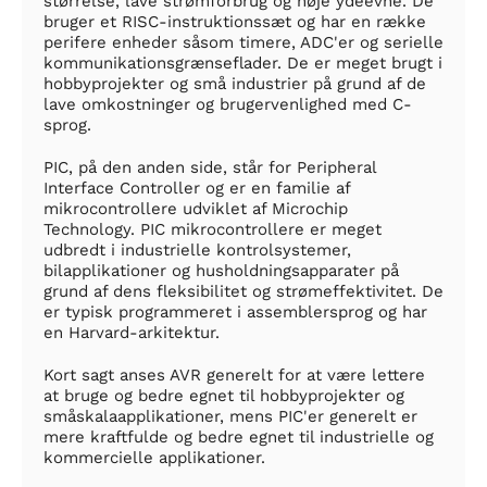
størrelse, lave strømforbrug og høje ydeevne. De
bruger et RISC-instruktionssæt og har en række
perifere enheder såsom timere, ADC'er og serielle
kommunikationsgrænseflader. De er meget brugt i
hobbyprojekter og små industrier på grund af de
lave omkostninger og brugervenlighed med C-
sprog.
PIC, på den anden side, står for Peripheral
Interface Controller og er en familie af
mikrocontrollere udviklet af Microchip
Technology. PIC mikrocontrollere er meget
udbredt i industrielle kontrolsystemer,
bilapplikationer og husholdningsapparater på
grund af dens fleksibilitet og strømeffektivitet. De
er typisk programmeret i assemblersprog og har
en Harvard-arkitektur.
Kort sagt anses AVR generelt for at være lettere
at bruge og bedre egnet til hobbyprojekter og
småskalaapplikationer, mens PIC'er generelt er
mere kraftfulde og bedre egnet til industrielle og
kommercielle applikationer.