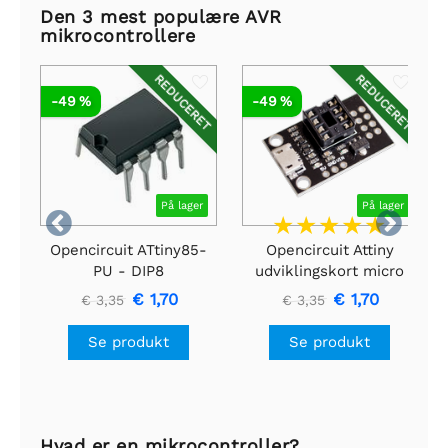
Den 3 mest populære AVR
mikrocontrollere
REDUCERET
REDUCERET
-49 %
-49 %
På lager
På lager


Opencircuit ATtiny85-
Opencircuit Attiny
PU - DIP8
udviklingskort micro
USB
€ 1,70
€ 1,70
€ 3,35
€ 3,35
Se produkt
Se produkt
Hvad er en mikrocontroller?