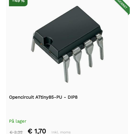
REDUCERET
-49 %
Opencircuit ATtiny85-PU - DIP8
På lager
€ 1,70
€ 3,35
Inkl. moms