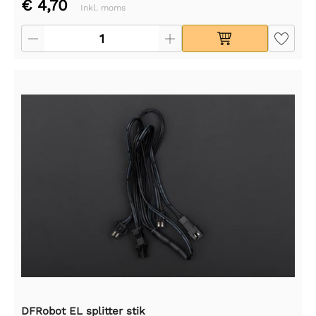
€ 4,70
Inkl. moms
DFRobot EL splitter stik