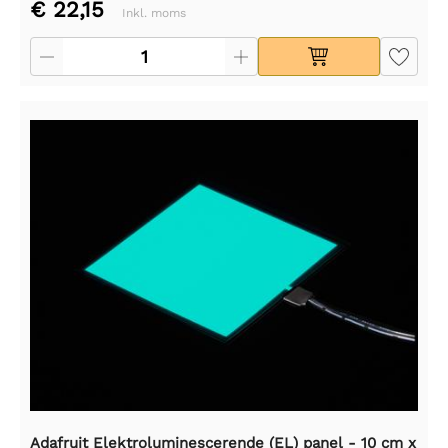
€ 22,15
Inkl. moms
Adafruit Elektroluminescerende (EL) panel - 10 cm x