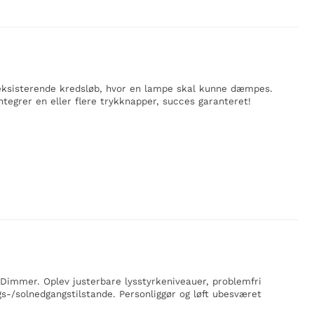
eksisterende kredsløb, hvor en lampe skal kunne dæmpes.
egrer en eller flere trykknapper, succes garanteret!
mmer. Oplev justerbare lysstyrkeniveauer, problemfri
gs-/solnedgangstilstande. Personliggør og løft ubesværet