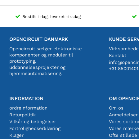
Bestilt i dag, leveret tirsdag
OPENCIRCUIT DANMARK
KUNDE SERV
Opencircuit sælger elektroniske
Virksomhede
komponenter og moduler til
Kontakt
prototyping,
info@opencirc
uddannelsesprojekter og
+31 85001401
hjemmeautomatisering.
INFORMATION
OM OPENCI
ordreinformation
Om os
Returpolitik
Anmeldelser
Vilkår og betingelser
Vores sortim
Fortrolighedserklæring
Vores mærke
Klager
Ofte stillede