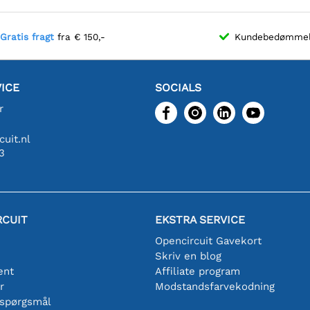
Gratis fragt
fra € 150,-
Kundebedømme
ICE
SOCIALS
r
uit.nl
3
RCUIT
EKSTRA SERVICE
Opencircuit Gavekort
Skriv en blog
ent
Affiliate program
r
Modstandsfarvekodning
 spørgsmål