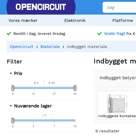
Vores mærker
Elektronik
Platforme
Bestilt i dag, leveret tirsdag
Gratis fragt
fra €
Opencircuit
Materiale
Indbygget materiale
Indbygget m
Filter
Pris
Indbygget belysni
€ 0
€ 40
0
13
27
40
Nuværende lager
≥ 0
Indbyggede kontakte
0
3
7
10
9
resultater