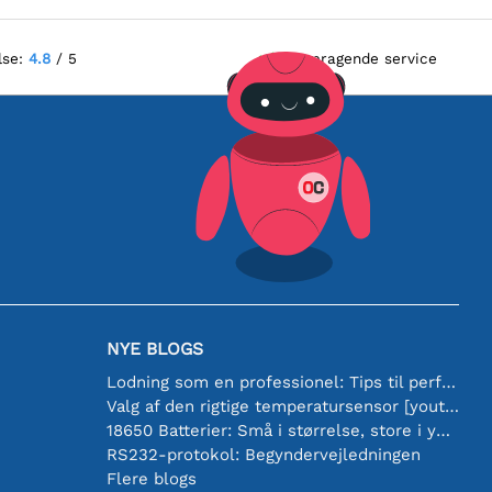
lse:
4.8
/ 5
Fremragende service
NYE BLOGS
Lodning som en professionel: Tips til perfekte elektroniske forbindelser
Valg af den rigtige temperatursensor [youtube]
18650 Batterier: Små i størrelse, store i ydeevne
RS232-protokol: Begyndervejledningen
Flere blogs