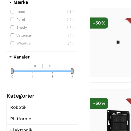
Mærke
Itead
[ 3 ]
Perel
[ 2 ]
-50 %
Shelly
[ 2 ]
Velleman
[ 1 ]
Whadda
[ 1 ]
Kanaler
0
4
0
1
3
4
Kategorier
-50 %
Robotik
Platforme
Elektronik