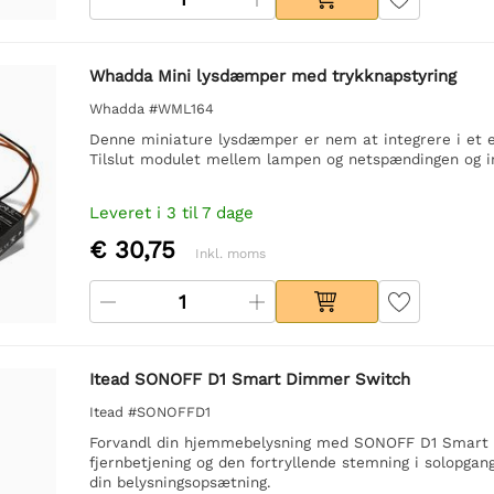
Whadda Mini lysdæmper med trykknapstyring
Whadda #WML164
Denne miniature lysdæmper er nem at integrere i et 
Tilslut modulet mellem lampen og netspændingen og int
Leveret i 3 til 7 dage
€ 30,75
Inkl. moms
Itead SONOFF D1 Smart Dimmer Switch
Itead #SONOFFD1
Forvandl din hjemmebelysning med SONOFF D1 Smart Di
fjernbetjening og den fortryllende stemning i solopgan
din belysningsopsætning.