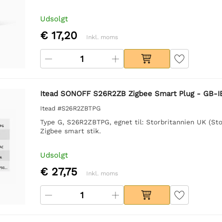
Udsolgt
€ 17,20
Inkl. moms
Itead SONOFF S26R2ZB Zigbee Smart Plug - GB-I
Itead #S26R2ZBTPG
Type G, S26R2ZBTPG, egnet til: Storbritannien UK (Sto
Zigbee smart stik.
Udsolgt
€ 27,75
Inkl. moms