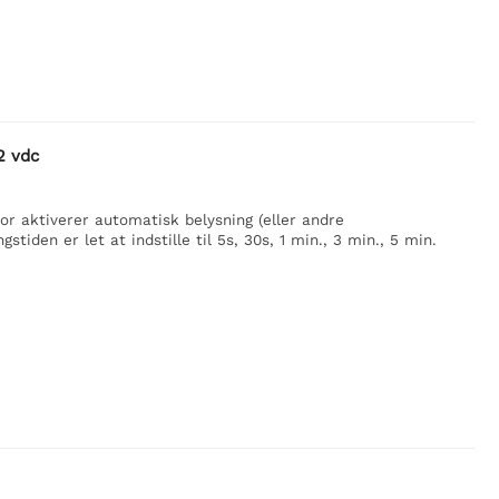
2 vdc
r aktiverer automatisk belysning (eller andre
stiden er let at indstille til 5s, 30s, 1 min., 3 min., 5 min.