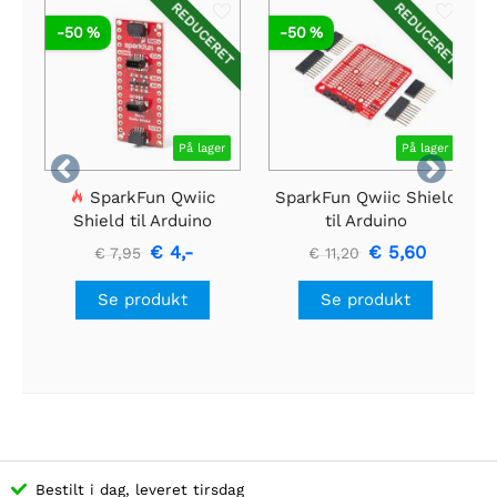
REDUCERET
REDUCERET
-50 %
-50 %
På lager
På lager


SparkFun Qwiic
SparkFun Qwiic Shield
Shield til Arduino
til Arduino
Nano
€ 4,-
€ 5,60
€ 7,95
€ 11,20
Se produkt
Se produkt
Bestilt i dag, leveret tirsdag