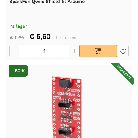
SparkFun Qwiic Shield til Arduino
På lager
€ 5,60
€ 11,20
Inkl. moms
REDUCERET
-50 %