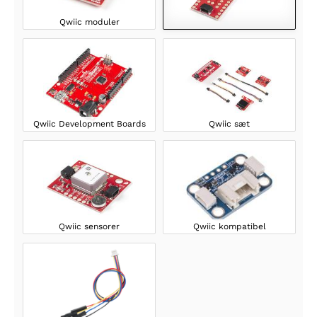
Qwiic moduler
Qwiic Development Boards
Qwiic sæt
Qwiic sensorer
Qwiic kompatibel