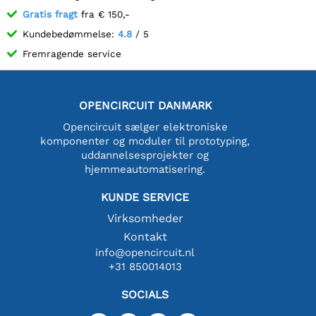
Gratis fragt
fra € 150,-
Kundebedømmelse:
4.8
/ 5
Fremragende service
OPENCIRCUIT DANMARK
Opencircuit sælger elektroniske
komponenter og moduler til prototyping,
uddannelsesprojekter og
hjemmeautomatisering.
KUNDE SERVICE
Virksomheder
Kontakt
info@opencircuit.nl
+31 850014013
SOCIALS