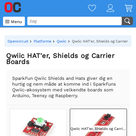

Menu
Opencircuit
Platforme
Qwiic
Qwiic HAT'er, Shields og Carrier Bo
Qwiic HAT'er, Shields og Carrier
Boards
SparkFun Qwiic Shields and Hats giver dig en
hurtig og nem måde at komme ind i SparkFuns
Qwiic-økosystem med velkendte boards som
Arduino, Teensy og Raspberry.
Qwiic HAT'er, Shields og Carrier Boards