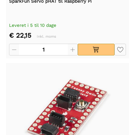
SparkFun Servo pHAT til Raspberry Pi
Leveret i 5 til 10 dage
€ 22,15
Inkl. moms